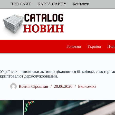
Перейти
ПРО САЙТ
КАРТА САЙТУ
Контакти
до
вмісту
Головна
Україна
Пол
Українські чиновники активно цікавляться біткоїном: спостеріга
криптовалют держслужбовцями.
Ксенія Сіроштан
20.06.2026
Економіка