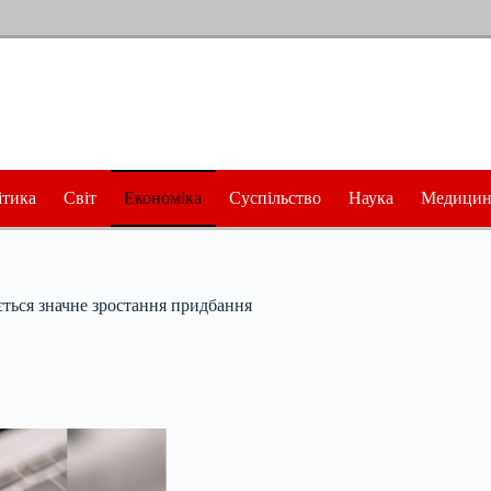
ітика
Світ
Економіка
Суспільство
Наука
Медицин
ється значне зростання придбання