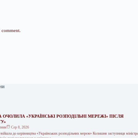
 I comment.
ни
 ОЧОЛИЛА «УКРАЇНСЬКІ РОЗПОДІЛЬНІ МЕРЕЖІ» ПІСЛЯ
ТУ»
пник
Сер 8, 2026
війшла до керівництва «Українських розподільних мереж» Колишня заступниця міністра