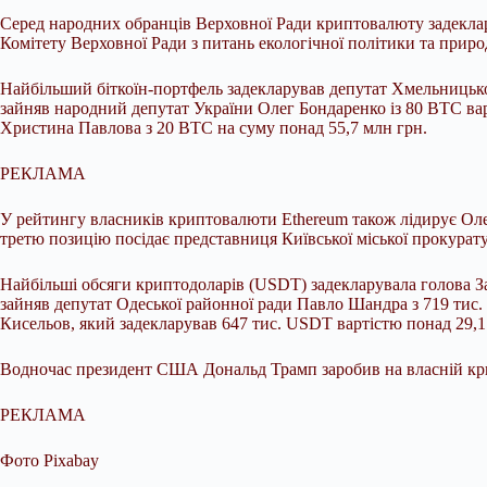
Серед народних обранців Верховної Ради криптовалюту задеклар
Комітету Верховної Ради з питань екологічної політики та при
Найбільший біткоїн-портфель задекларував депутат Хмельницько
зайняв народний депутат України Олег Бондаренко із 80 BTC вар
Христина Павлова з 20 BTC на суму понад 55,7 млн грн.
РЕКЛАМА
У рейтингу власників криптовалюти Ethereum також лідирує Олек
третю позицію посідає представниця Київської міської прокурату
Найбільші обсяги криптодоларів (USDT) задекларувала голова З
зайняв депутат Одеської районної ради Павло Шандра з 719 тис.
Кисельов, який задекларував 647 тис. USDT вартістю понад 29,1
Водночас президент США Дональд Трамп заробив на власній крипт
РЕКЛАМА
Фото Pixabay