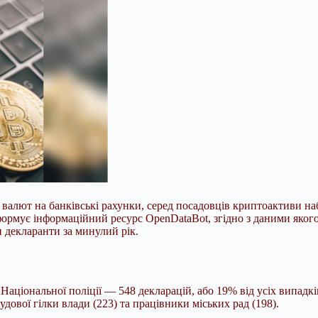
лют на банківські рахунки, серед посадовців криптоактиви набу
формує інформаційний ресурс OpenDataBot, згідно з даними якого
и декларанти за минулий рік.
ціональної поліції — 548 декларацій, або 19% від усіх випадків
дової гілки влади (223) та працівники міських рад (198).