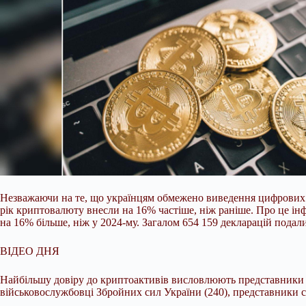
Незважаючи на те, що українцям обмежено виведення цифрових ва
рік криптовалюту внесли на 16% частіше, ніж раніше. Про це ін
на 16% більше, ніж у 2024-му. Загалом 654 159 декларацій подал
ВІДЕО ДНЯ
Найбільшу довіру до криптоактивів висловлюють представники На
військовослужбовці Збройних сил України (240), представники су