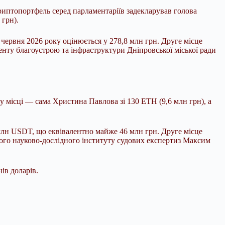
иптопортфель серед парламентаріїв задекларував голова
грн).
ервня 2026 року оцінюється у 278,8 млн грн. Друге місце
нту благоустрою та інфраструктури Дніпровської міської ради
 місці — сама Христина Павлова зі 130 ETH (9,6 млн грн), а
млн USDT, що еквівалентно майже 46 млн грн. Друге місце
кого науково-дослідного інституту судових експертиз Максим
ів доларів.