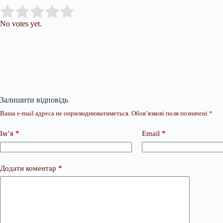
Submit Rating
Rate this item:
No votes yet.
Залишити відповідь
Ваша e-mail адреса не оприлюднюватиметься.
Обов’язкові поля позначені
*
Ім’я
*
Email
*
Додати коментар
*