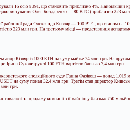
ували 16 осіб з 391, що становить приблизно 4%. Найбільший кр
родокористування Олег Бондаренко — 80 BTC (приблизно 223 млн 
ї районної ради Олександр Кизляр — 100 BTC, що станом на 10 ч
тістю 223 млн грн. На третьому місці — представниця департаме
сандр Кізляр із 1000 ETH на суму майже 74 млн грн. На другому
ри Ірина Суховетрук зі 100 ETH вартістю близько 7,4 млн грн.
акарпатського апеляційного суду Ганна Фазікош — понад 1,019 
 USDT на суму понад 32,4 млн грн. Третім став директор Київсь
 млн грн.
овалюті та продажу компанії з її майнінгу близько 750 мільйон