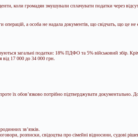
енти, коли громадян змушували сплачувати податки через відсут
 операцій, а особа не надала документів, що свідчать, що це не 
совуються загальні податки: 18% ПДФО та 5% військовий збір. Крі
 від 17 000 до 34 000 грн.
 проте їх обов’язково потрібно підтверджувати документально. До
родинних зв’язків.
овори, розписки, свідоцтва про сімейні відносини, судові ріше