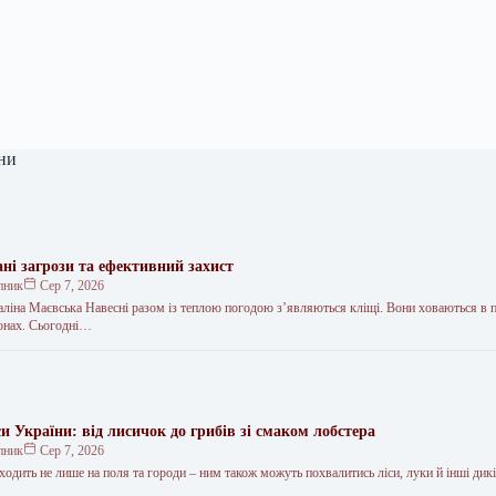
ни
ні загрози та ефективний захист
пник
Сер 7, 2026
іна Маєвська Навесні разом із теплою погодою з’являються кліщі. Вони ховаються в п
зонах. Сьогодні…
си України: від лисичок до грибів зі смаком лобстера
пник
Сер 7, 2026
одить не лише на поля та городи – ним також можуть похвалитись ліси, луки й інші дикі