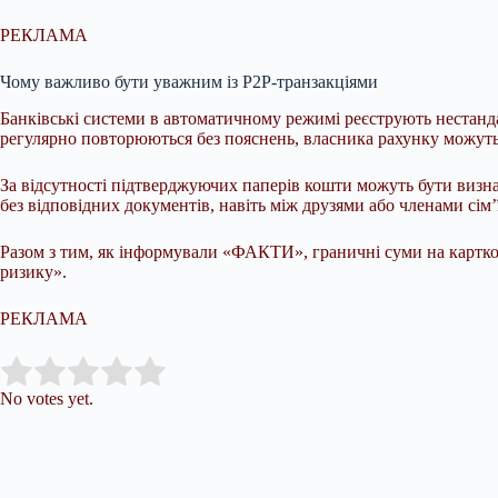
РЕКЛАМА
Чому важливо бути уважним із P2P-транзакціями
Банківські системи в автоматичному режимі реєструють нестанда
регулярно повторюються без пояснень, власника рахунку можут
За відсутності підтверджуючих паперів кошти можуть бути визна
без відповідних документів, навіть між друзями або членами сім’ї
Разом з тим, як інформували «ФАКТИ», граничні суми на карткові
ризику».
РЕКЛАМА
Submit Rating
Rate this item:
No votes yet.