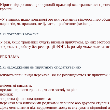
Юрист підкреслює, що в судовій практиці вже траплялися прецед
грошей.
«У випадку, якщо податкові органи отримали відомості про обсяги
варіантів, як правило, не буває», – роз’яснює фахівець.
Які покарання можливі
У разі, якщо транзакції будуть визнані прибутком, до них засто
зокрема, за роботу без реєстрації ФОП. Їх розмір може коливатися
РЕКЛАМА
Які надходження не підлягають оподаткуванню
Існують певні види переказів, які не розглядаються як прибуток,
аліментні виплати;
продаж першого транспортного засобу за рік;
позики;
зворотна фінансова допомога;
перекази між близькими родичами першого або другого ступеня 
Документальним підтвердженням можуть слугувати відповідні дог