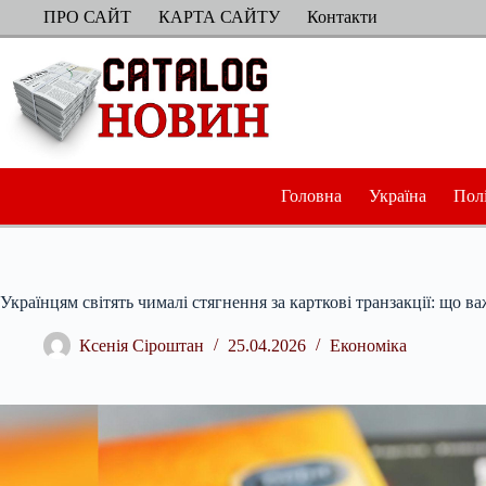
Перейти
ПРО САЙТ
КАРТА САЙТУ
Контакти
до
вмісту
Головна
Україна
Пол
Українцям світять чималі стягнення за карткові транзакції: що в
Ксенія Сіроштан
25.04.2026
Економіка