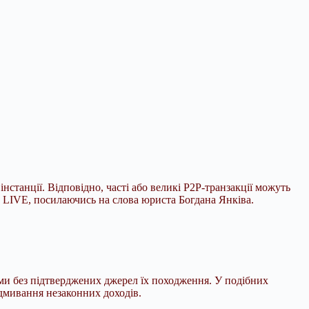
нстанції. Відповідно, часті або великі
P2P-транзакції можуть
. LIVE, посилаючись на слова юриста Богдана Янківа.
уми без підтверджених джерел їх походження. У подібних
ідмивання незаконних доходів.