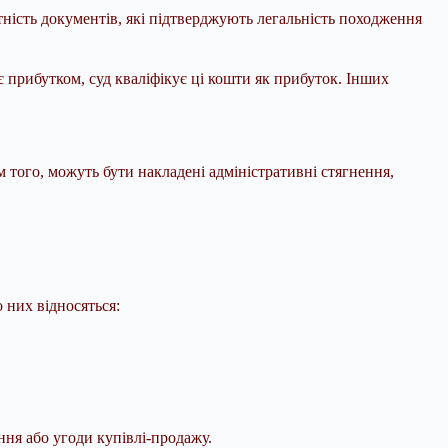
ність документів, які підтверджують легальність походження
є прибутком, суд кваліфікує ці кошти як прибуток. Інших
м того, можуть бути накладені адміністративні стягнення,
 них відносяться:
ння або угоди купівлі-продажу.