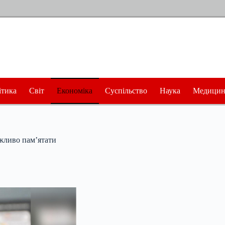
ітика
Світ
Економіка
Суспільство
Наука
Медицин
ажливо пам’ятати