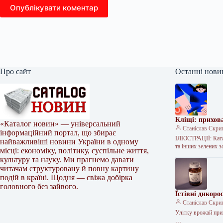
Опублікувати коментар
Про сайт
Останні нови
Кліщі: прихова
«Каталог новин» — універсальний
Станіслав Скри
інформаційний портал, що збирає
ІЛЮСТРАЦІЇ: Катал
найважливіші новини України в одному
та інших зелених 
місці: економіку, політику, суспільне життя,
культуру та науку. Ми прагнемо давати
читачам структуровану й повну картину
подій в країні. Щодня — свіжа добірка
головного без зайвого.
Їстівні дикоро
Станіслав Скри
Улітку врожай прих
…