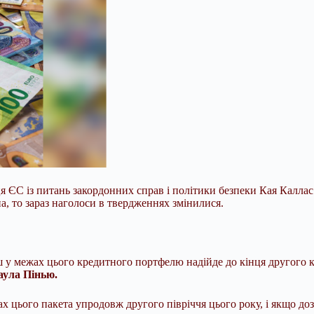
ЄС із питань закордонних справ і політики безпеки Кая Каллас 
а, то зараз наголоси в твердженнях змінилися.
 у межах цього кредитного портфелю надійде до кінця другого к
аула Пінью.
цього пакета упродовж другого півріччя цього року, і якщо доз