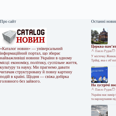
Про сайт
Останні нови
Церква-пам’я
«Каталог новин» — універсальний
Павло Рудик
інформаційний портал, що збирає
У містечку Жовква
найважливіші новини України в одному
Трійці, яка є об
місці: економіку, політику, суспільне життя,
культуру та науку. Ми прагнемо давати
читачам структуровану й повну картину
подій в країні. Щодня — свіжа добірка
головного без зайвого.
На зустрічі по
Павло Рудик
Україна має намір
та нарощування пі