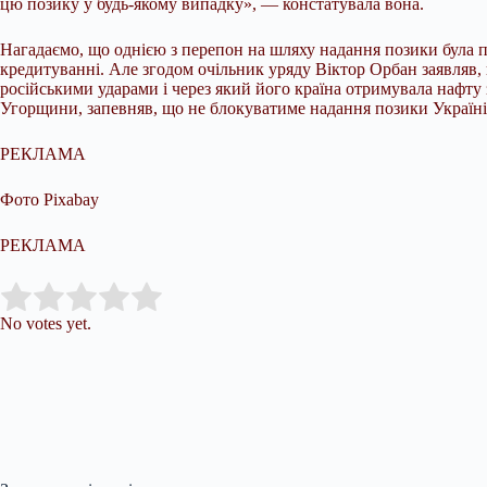
цю позику у будь-якому випадку», — констатувала вона.
Нагадаємо, що однією з перепон на шляху надання позики була по
кредитуванні. Але згодом очільник уряду Віктор Орбан заявля
російськими ударами і через який його країна отримувала нафту 
Угорщини, запевняв, що не блокуватиме надання позики Україні
РЕКЛАМА
Фото Pixabay
РЕКЛАМА
Submit Rating
Rate this item:
No votes yet.