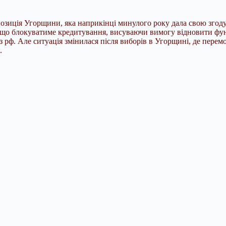
зиція Угорщини, яка наприкінці минулого року дала свою згоду н
в, що блокуватиме кредитування, висуваючи вимогу відновити 
з рф. Але ситуація змінилася після виборів в Угорщині, де пере
.