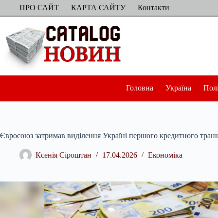
Перейти
ПРО САЙТ
КАРТА САЙТУ
Контакти
до
вмісту
Головна
Україна
Пол
Євросоюз затримав виділення Україні першого кредитного траншу
Ксенія Сіроштан
17.04.2026
Економіка