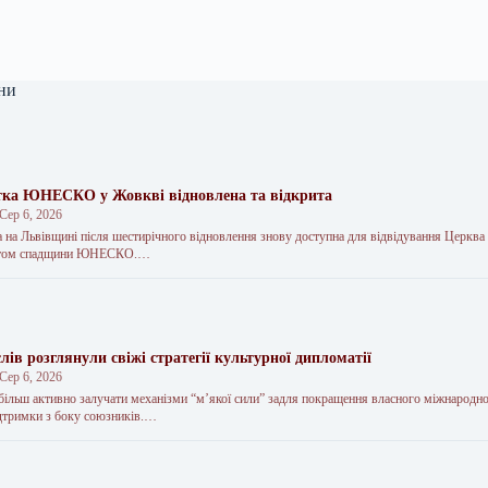
ни
тка ЮНЕСКО у Жовкві відновлена та відкрита
Сер 6, 2026
 на Львівщині після шестирічного відновлення знову доступна для відвідування Церква
’єктом спадщини ЮНЕСКО.…
слів розглянули свіжі стратегії культурної дипломатії
Сер 6, 2026
 більш активно залучати механізми “м’якої сили” задля покращення власного міжнародн
дтримки з боку союзників.…