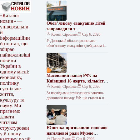
«Каталог
новин» —
Обов’язкову евакуацію дітей
універсальни
запровадили з
й
найнебезпечніших зон
Ксенія Сіроштан
Сер 6, 2026
інформаційни
Краматорська та двох сусідніх
У Донецькій області розпочато
й портал, що
селищ.
обов’язкову евакуацію дітей разом із
збирає
батьками з населених пунктів
найважливіші
Красноторка та Біленьке, а також
новини
найбільш вразливих…
України в
одному місці:
Масований напад РФ: на
економіку,
Київщині 16 жертв, кількість
політику,
поранених сягнула 36
Ксенія Сіроштан
Сер 6, 2026
суспільне
За наслідками інтенсивного ракетно-
життя,
дронового нападу РФ, що стався в ніч
культуру та
проти 5 серпня, на Київщині
науку. Ми
зафіксовано 36 поранених, 16 людей…
прагнемо
давати
читачам
Ющенка призначили головою
структурован
наглядової ради Музею
у й повну
Голодомору
Павло Рудик
Сер 6, 2026
картину подій