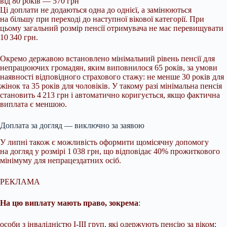
від 80 років — 570 грн
Ці доплати не додаються одна до однієї, а замінюються
на більшу при переході до наступної вікової категорії. При
цьому загальний розмір пенсії отримувача не має перевищувати
10 340 грн.
Окремо державою встановлено мінімальний рівень пенсії для
непрацюючих громадян, яким виповнилося 65 років, за умови
наявності відповідного страхового стажу: не менше 30 років для
жінок та 35 років для чоловіків. У такому разі мінімальна пенсія
становить 4 213 грн і автоматично коригується, якщо фактична
виплата є меншою.
Доплата за догляд — виключно за заявою
У липні також є можливість оформити щомісячну допомогу
на догляд у розмірі 1 038 грн, що відповідає 40% прожиткового
мінімуму для непрацездатних осіб.
РЕКЛАМА
На цю виплату мають право, зокрема
:
особи з інвалідністю І-ІІІ груп, які одержують пенсію за віком;