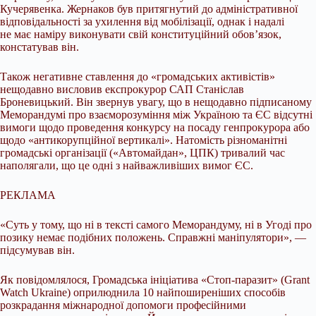
Кучерявенка. Жернаков був притягнутий до адміністративної
відповідальності за ухилення від мобілізації, однак і надалі
не має наміру виконувати свій конституційний обов’язок,
констатував він.
Також негативне ставлення до «громадських активістів»
нещодавно висловив експрокурор САП Станіслав
Броневицький. Він звернув увагу, що в нещодавно підписаному
Меморандумі про взаєморозуміння між Україною та ЄС відсутні
вимоги щодо проведення конкурсу на посаду генпрокурора або
щодо «антикорупційної вертикалі». Натомість різноманітні
громадські організації («Автомайдан», ЦПК) тривалий час
наполягали, що це одні з найважливіших вимог ЄС.
РЕКЛАМА
«Суть у тому, що ні в тексті самого Меморандуму, ні в Угоді про
позику немає подібних положень. Справжні маніпулятори», —
підсумував він.
Як повідомлялося, Громадська ініціатива «Стоп-паразит» (Grant
Watch Ukraine) оприлюднила 10 найпоширеніших способів
розкрадання міжнародної допомоги професійними