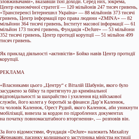
зловживачами», вказавши їхні доходи. Серед них, зокрема,
Центр економічної стратегії — 120 мільйонів 247 тисяч гривень,
«Трансперенсі Інтернешнл Україна» — 88 мільйонів 373 тисячі
гривень, Центр інформації про права людини «ZMINA» — 82
мільйони 364 тисячі гривень, Інститут масової інформації — 61
мільйон 173 тисячі гривень, Фундація «DeJure» — 53 мільйони
352 тисячі гривень, Центр протидії корупції — 51 мільйон 499
тисяч гривень.
Як приклад діяльності «активістів» Бойко навів Центр протидії
корупції.
РЕКЛАМА
«Власниками цього „Центру“ є Віталій Шабунін, якого було
засуджено за бійку та притягнуто до кримінальної
відповідальності за шахрайство і ухилення від військової
служби, його колега у боротьбі за фінанси Дар’я Каленюк,
та чоловік Каленюк, Орест Рудий, якого Каленюк, аби уникнути
мобілізації, вивезла за кордон по підроблених документах
на початку повномасштабного вторгнення», — розповів він.
За його відомостями, Фундація «DeJure» належить Михайлу
Жернакову, пасинку колишнього заступника міністра юстиції