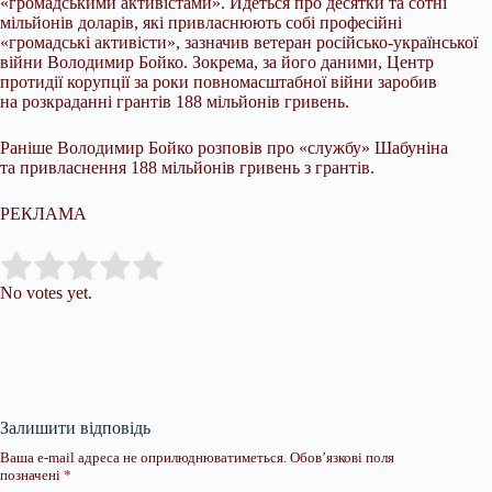
«громадськими активістами». Йдеться про десятки та сотні
мільйонів доларів, які привласнюють собі професійні
«громадські активісти», зазначив ветеран російсько-української
війни Володимир Бойко. Зокрема, за його даними, Центр
протидії корупції за роки повномасштабної війни заробив
на розкраданні грантів 188 мільйонів гривень.
Раніше Володимир Бойко розповів про «службу» Шабуніна
та привласнення 188 мільйонів гривень з грантів.
РЕКЛАМА
Submit Rating
Rate this item:
No votes yet.
Залишити відповідь
Ваша e-mail адреса не оприлюднюватиметься.
Обов’язкові поля
позначені
*