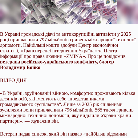
В Україні громадські діячі та антикорупційні активісти у 2025
році привласнили 797 мільйонів гривень міжнародної технічної
допомоги. Найбільші кошти здобули Центр
економічної
стратегії, «Трансперенсі Інтернешнл Україна» та Центр
інформації про права людини «ZMINA». Про це повідомив
ветерана російсько-українського конфлікту, блогер
Володимир Бойко
.
ВІДЕО ДНЯ
«В Україні, зруйнованій війною, комфортно проживають кілька
десятків осіб, які іменують себе „представниками
громадянського суспільства“. Лише за 2025 рік спільними
зусиллями вони привласнили 796 мільйонів 565 тисяч гривень
міжнародної технічної допомоги, яку виділили Україні країни-
партнери», — зауважив він.
Ветеран надав список, який він назвав «найбільш відомими