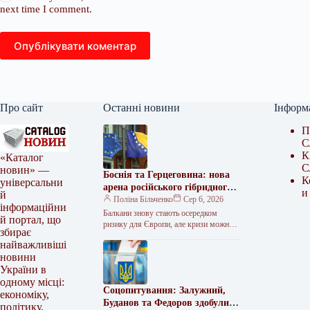
next time I comment.
Опублікувати коментар
Про сайт
Останні новини
Інформ
П
С
К
«Каталог
С
новин» —
Боснія та Герцеговина: нова
К
універсальни
арена російського гібридного
и
й
протистояння?
Поліна Більченко
Сер 6, 2026
інформаційни
Балкани знову стають осередком
й портал, що
ризику для Європи, але кризи можна
збирає
уникнути Поки увага Заходу
найважливіші
зосереджена на протистоянні Росії в
новини
Україні,…
України в
одному місці:
Соцопитування: Залужний,
економіку,
Буданов та Федоров здобули б
політику,