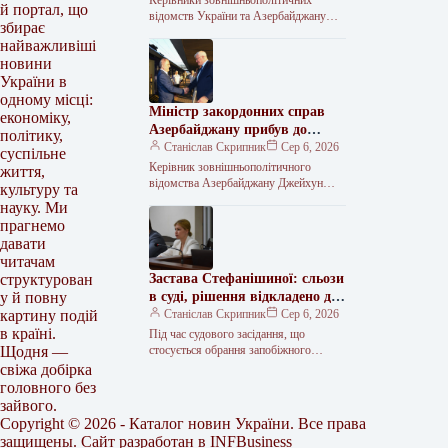
й портал, що
відомств України та Азербайджану
збирає
вшанували пам’ять загиблих
найважливіші
захисників України, поклавши квіти до
новини
Меморіалу. Про це інформує МЗС
України в
одному місці:
Міністр закордонних справ
економіку,
Азербайджану прибув до
політику,
столиці України.
Станіслав Скрипник
Сер 6, 2026
суспільне
Керівник зовнішньополітичного
життя,
відомства Азербайджану Джейхун
культуру та
Байрамов приземлився в українській
науку. Ми
столиці в четвер, 6 серпня. Цю
прагнемо
інформацію в соціальній мережі Х…
давати
читачам
Застава Стефанішиної: сльози
структурован
в суді, рішення відкладено до
у й повну
завтра
Станіслав Скрипник
Сер 6, 2026
картину подій
в країні.
Під час судового засідання, що
стосується обрання запобіжного
Щодня —
заходу для колишньої посолки України
свіжа добірка
в США Ольги Стефанішиної, суд
головного без
перейшов до…
зайвого.
Copyright © 2026 - Каталог новин України. Все права
защищены. Сайт разработан в
INFBusiness