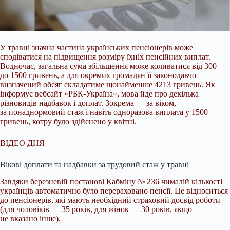
У травні значна частина українських пенсіонерів може
сподіватися на підвищення розміру їхніх пенсійних виплат.
Водночас, загальна сума збільшення може коливатися від 300
до 1500 гривень, а для окремих громадян її законодавчо
визначений обсяг складатиме щонайменше 4213 гривень. Як
інформує вебсайт «РБК-Україна», мова йде про декілька
різновидів надбавок і доплат. Зокрема — за віком,
за понаднормовий стаж і навіть одноразова виплата у 1500
гривень, котру було здійснено у квітні.
ВІДЕО ДНЯ
Вікові доплати та надбавки за трудовий стаж у травні
Завдяки березневій постанові Кабміну № 236 чималій кількості
українців автоматично було перераховано пенсії. Це відноситься
до пенсіонерів, які мають необхідний страховий досвід роботи
(для чоловіків — 35 років, для жінок — 30 років, якщо
не вказано інше).