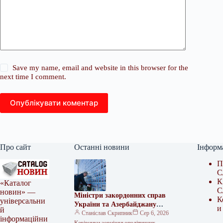
Save my name, email and website in this browser for the
next time I comment.
Опублікувати коментар
Про сайт
Останні новини
Інформ
П
С
К
«Каталог
С
новин» —
Міністри закордонних справ
К
універсальни
України та Азербайджану
и
й
вшанували пам’ять загиблих
Станіслав Скрипник
Сер 6, 2026
інформаційни
захисників України.
Керівники зовнішньополітичних