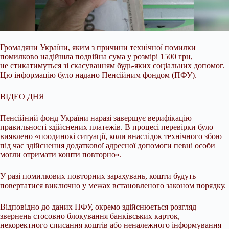
Громадяни України, яким з причини технічної помилки
помилково надійшла подвійна сума у розмірі 1500 грн,
не стикатимуться зі скасуванням будь-яких соціальних допомог.
Цю
інформацію було надано Пенсійним фондом (ПФУ).
ВІДЕО ДНЯ
Пенсійний фонд України наразі завершує верифікацію
правильності здійснених платежів. В процесі перевірки було
виявлено «поодинокі ситуації, коли внаслідок технічного збою
під час здійснення додаткової адресної допомоги певні особи
могли отримати кошти повторно».
У разі помилкових повторних зарахувань, кошти будуть
повертатися виключно у межах встановленого законом порядку.
Відповідно до даних ПФУ, окремо здійснюється розгляд
звернень стосовно блокування банківських карток,
некоректного списання коштів або неналежного інформування