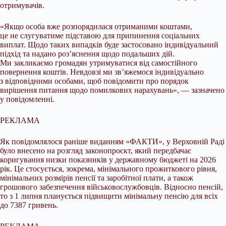
отримувачів.
«Якщо особа вже розпорядилася отриманими коштами,
це не слугуватиме підставою для припинення соціальних
виплат. Щодо таких випадків буде застосовано індивідуальний
підхід та надано роз’яснення щодо подальших дій.
Ми закликаємо громадян утримуватися від самостійного
повернення коштів. Невдовзі ми зв’яжемося індивідуально
з відповідними особами, щоб повідомити про порядок
вирішення питання щодо помилкових нарахувань», — зазначено
у повідомленні.
РЕКЛАМА
Як повідомлялося раніше виданням «ФАКТИ», у Верховній Раді
було внесено на розгляд законопроєкт, який передбачає
коригування низки показників у державному бюджеті на 2026
рік. Це стосується, зокрема, мінімального прожиткового рівня,
мінімальних розмірів пенсії та заробітної плати, а також
грошового забезпечення військовослужбовців. Відносно пенсій,
то з 1 липня планується підвищити мінімальну пенсію для всіх
до 7387 гривень.