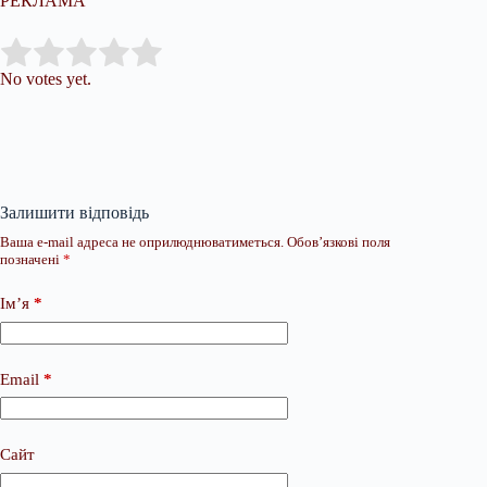
РЕКЛАМА
Submit Rating
Rate this item:
No votes yet.
Залишити відповідь
Ваша e-mail адреса не оприлюднюватиметься.
Обов’язкові поля
позначені
*
Ім’я
*
Email
*
Сайт