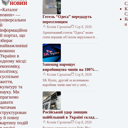
С
К
«Каталог
С
новин» —
Готель “Одеса” передадуть
К
універсальни
переселенцям
и
й
Ксенія Сіроштан
Сер 8, 2026
інформаційни
Арештований готель “Одеса” може
й портал, що
стати першим об’єктом нерухомості,
збирає
частина якого буде використана для
найважливіші
тимчасового проживання внутрішньо
новини
переміщених осіб (ВПО). Про…
України в
одному місці:
Samsung нарощує
економіку,
виробництво чипів на 100% з
політику,
інвестиціями $38 мільярдів
Ксенія Сіроштан
Сер 8, 2026
суспільне
SK Hynix, другий за величиною
життя,
виробник чипів пам’яті у світі,
культуру та
оголосив про масштабну інвестиційну
науку. Ми
програму в Південній Кореї. Компанія
прагнемо
планує…
давати
читачам
Російський удар знищив
структурован
найбільший в Україні склад
у й повну
ЗІЗ Delta Plus
Ксенія Сіроштан
Сер 8, 2026
картину подій
в країні.
Росіяни знищили склад Delta Plus