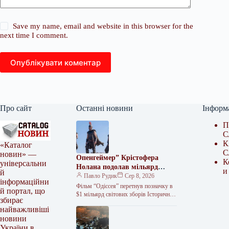
Save my name, email and website in this browser for the
next time I comment.
Опублікувати коментар
Про сайт
Останні новини
Інформ
П
С
К
«Каталог
С
новин» —
Опенгеймер” Крістофера
К
універсальни
Нолана подолав мільярд
и
й
доларів зборів
Павло Рудик
Сер 8, 2026
інформаційни
Фільм “Одіссея” перетнув позначку в
й портал, що
$1 мільярд світових зборів Історична
збирає
драма “Одіссея” Крістофера Нолана
найважливіші
зібрала понад 1 мільярд доларів
новини
США…
України в