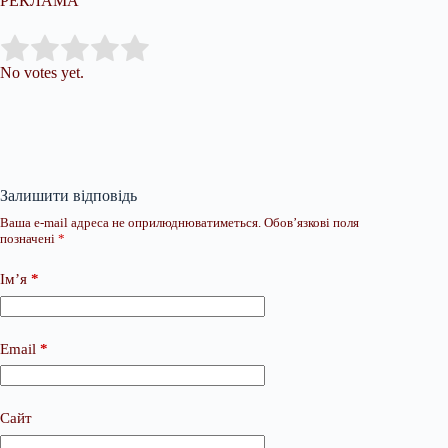
РЕКЛАМА
Submit Rating
Rate this item:
No votes yet.
Залишити відповідь
Ваша e-mail адреса не оприлюднюватиметься.
Обов’язкові поля
позначені
*
Ім’я
*
Email
*
Сайт