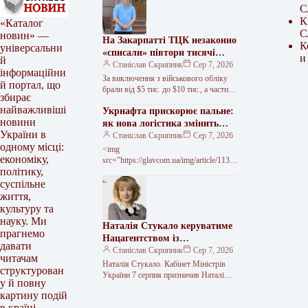
С
К
«Каталог
С
новин» —
На Закарпатті ТЦК незаконно
К
універсальни
«списали» півтори тисячі
и
й
чоловіків
Станіслав Скрипник
Сер 7, 2026
інформаційни
За виключення з військового обліку
й портал, що
брали від $5 тис. до $10 тис., а частину
збирає
документів згодом знищили На
найважливіші
Укрнафта прискорює пальне:
Закарпатті правоохоронці…
новини
як нова логістика змінить
України в
ситуацію
Станіслав Скрипник
Сер 7, 2026
одному місці:
<img
економіку,
src="https://glavcom.ua/img/article/11354
політику,
/79_main-v1786092113.webp"
width="700" height="467"
суспільне
alt="«Укрнафта» ухвалила важливе
життя,
рішення для оперативнішої доставки
культуру та
пального" «Укрнафта» планує
науку. Ми
Наталія Стукало керуватиме
придбати 100 паливовозів «Укрнафта»
прагнемо
має намір…
Нацагентством із
давати
забезпечення якості вищої
Станіслав Скрипник
Сер 7, 2026
читачам
освіти
Наталія Стукало. Кабінет Міністрів
структурован
України 7 серпня призначив Наталію
у й повну
Стукало головою Національного
картину подій
агентства із забезпечення якості вищої
в країні.
освіти. Перед цим…