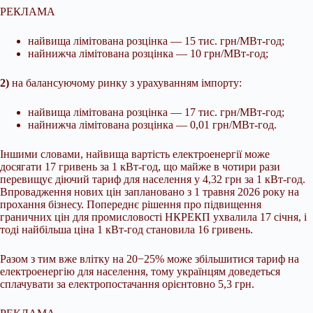
РЕКЛАМА
найвища лімітована розцінка — 15 тис. грн/МВт-год;
найнижча лімітована розцінка — 10 грн/МВт-год;
2)
на балансуючому ринку з урахуванням імпорту:
найвища лімітована розцінка — 17 тис. грн/МВт-год;
найнижча лімітована розцінка — 0,01 грн/МВт-год.
Іншими словами, найвища вартість електроенергії може
досягати 17 гривень за 1 кВт-год, що майже в чотири рази
перевищує діючий тариф для населення у 4,32 грн за 1 кВт-год.
Впровадження нових цін заплановано з 1 травня 2026 року на
прохання бізнесу. Попереднє рішення про підвищення
граничних цін для промисловості НКРЕКП ухвалила 17 січня, і
тоді найбільша ціна 1 кВт-год становила 16 гривень.
Разом з тим вже влітку на 20−25% може збільшитися тариф на
електроенергію для населення, тому українцям доведеться
сплачувати за електропостачання орієнтовно 5,3 грн.