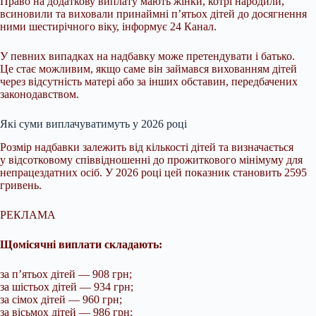
Право на додаткову виплату мають жінки, котрі народили,
всиновили та виховали принаймні п’ятьох дітей до досягнення
ними шестирічного віку, інформує 24 Канал.
У певних випадках на надбавку може претендувати і батько.
Це стає можливим, якщо саме він займався вихованням дітей
через відсутність матері або за інших обставин, передбачених
законодавством.
Які суми виплачуватимуть у 2026 році
Розмір надбавки залежить від кількості дітей та визначається
у відсотковому співвідношенні до прожиткового мінімуму для
непрацездатних осіб. У 2026 році цей показник становить 2595
гривень.
РЕКЛАМА
Щомісячні виплати складають:
за п’ятьох дітей — 908 грн;
за шістьох дітей — 934 грн;
за сімох дітей — 960 грн;
за вісьмох дітей — 986 грн;