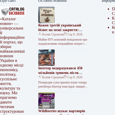
Про сайт
Останні новини
Інформ
П
С
К
«Каталог
С
новин» —
Кожен третій український
К
універсальни
бізнес на межі закриття:
и
й
дослідження
Ксенія Сіроштан
Сер 9, 2026
інформаційни
Майже 85% компаній повідомили про
й портал, що
подорожчання операційних витрат і
збирає
падіння прибутковості. Фото з
найважливіші
відкритих джерел. Шість із десяти
новини
представників малого…
України в
одному місці:
Intertop недорахувався 450
економіку,
мільйонів гривень після
політику,
руйнування складу під
Ксенія Сіроштан
Сер 9, 2026
суспільне
Києвом
Попередня сума прямих втрат товару
життя,
ритейлера Intertop внаслідок знищення
культуру та
основного логістичного комплексу
науку. Ми
російською атакою становить 450 млн
прагнемо
грн. Про це…
давати
читачам
Wildberries шукає партнерів
структурован