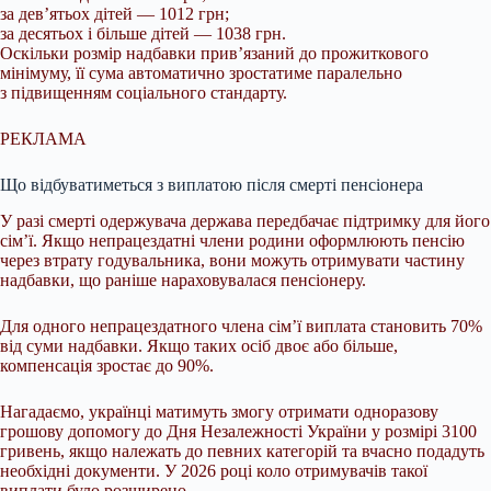
за дев’ятьох дітей — 1012 грн;
за десятьох і більше дітей — 1038 грн.
Оскільки розмір надбавки прив’язаний до прожиткового
мінімуму, її сума автоматично зростатиме паралельно
з підвищенням соціального стандарту.
РЕКЛАМА
Що відбуватиметься з виплатою після смерті пенсіонера
У разі смерті одержувача держава передбачає підтримку для його
сім’ї. Якщо непрацездатні члени родини оформлюють пенсію
через втрату годувальника, вони можуть отримувати частину
надбавки, що раніше нараховувалася пенсіонеру.
Для одного непрацездатного члена сім’ї виплата становить 70%
від суми надбавки. Якщо таких осіб двоє або більше,
компенсація зростає до 90%.
Нагадаємо, українці матимуть змогу отримати одноразову
грошову допомогу до Дня Незалежності України у розмірі 3100
гривень, якщо належать до певних категорій та вчасно подадуть
необхідні документи. У 2026 році коло отримувачів такої
виплати було розширено.