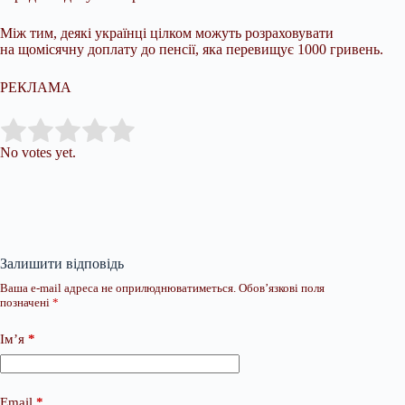
Між тим, деякі українці цілком можуть розраховувати
на щомісячну доплату до пенсії, яка перевищує 1000 гривень.
РЕКЛАМА
Submit Rating
Rate this item:
No votes yet.
Залишити відповідь
Ваша e-mail адреса не оприлюднюватиметься.
Обов’язкові поля
позначені
*
Ім’я
*
Email
*