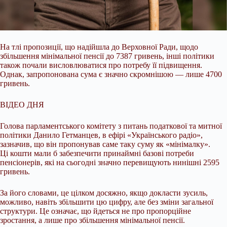
На тлі пропозиції, що надійшла до Верховної Ради, щодо
збільшення мінімальної пенсії до 7387 гривень, інші політики
також почали висловлюватися про потребу її
підвищення.
Однак, запропонована сума є значно скромнішою — лише 4700
гривень.
ВІДЕО ДНЯ
Голова парламентського комітету з питань податкової та митної
політики Данило Гетманцев, в ефірі «Українського радіо»,
зазначив, що він пропонував саме таку суму як «мінімалку».
Ці кошти мали б забезпечити принаймні базові потреби
пенсіонерів, які на сьогодні значно перевищують нинішні 2595
гривень.
За його словами, це цілком досяжно, якщо докласти зусиль,
можливо, навіть збільшити цю цифру, але без зміни загальної
структури. Це означає, що йдеться не про пропорційне
зростання, а лише про збільшення мінімальної пенсії.