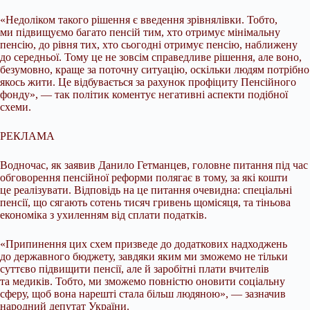
«Недоліком такого рішення є введення зрівнялівки. Тобто,
ми підвищуємо багато пенсій тим, хто отримує мінімальну
пенсію, до рівня тих, хто сьогодні отримує пенсію, наближену
до середньої. Тому це не зовсім справедливе рішення, але воно,
безумовно, краще за поточну ситуацію, оскільки людям потрібно
якось жити. Це відбувається за рахунок профіциту Пенсійного
фонду», — так політик коментує негативні аспекти подібної
схеми.
РЕКЛАМА
Водночас, як заявив Данило Гетманцев, головне питання під час
обговорення пенсійної реформи полягає в тому, за які кошти
це реалізувати. Відповідь на це питання очевидна: спеціальні
пенсії, що сягають сотень тисяч гривень щомісяця, та тіньова
економіка з ухиленням від сплати податків.
«Припинення цих схем призведе до додаткових надходжень
до державного бюджету, завдяки яким ми зможемо не тільки
суттєво підвищити пенсії, але й заробітні плати вчителів
та медиків. Тобто, ми зможемо повністю оновити соціальну
сферу, щоб вона нарешті стала більш людяною», — зазначив
народний депутат України.