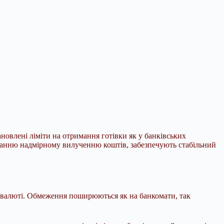
новлені ліміти на отримання готівки як у
банківських
іганню надмірному вилученню коштів, забезпечують стабільний
ій валюті. Обмеження поширюються як на банкомати, так