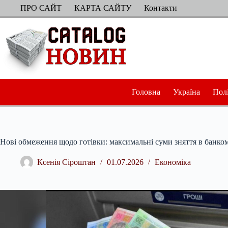
Перейти
ПРО САЙТ
КАРТА САЙТУ
Контакти
до
вмісту
Головна
Україна
Пол
Нові обмеження щодо готівки: максимальні суми зняття в банком
Ксенія Сіроштан
01.07.2026
Економіка