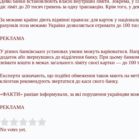
Деякі банки встановлюють власні внутрішні ліміти. Зокрема, у П
діє ліміт до 20 тисяч гривень за одну транзакцію. Крім того, у д
За межами країни діють відмінні правила: для карток у націонал
рахунків поза межами України дозволяється отримати до 100 тися
РЕКЛАМА
У різних банківських установах умови можуть варіюватися. Нап
додаток або звернувшись до відділення банку. При цьому банком
знімати кошти в межах загального ліміту своєї картки — до 100 т
Експерти зазначають, що подібні обмеження також мають на меті
клієнтам рекомендують звертатися до каси свого банку.
«ФАКТИ» раніше інформували, за які порушення українцям можуть
РЕКЛАМА
Submit Rating
Rate this item:
No votes yet.