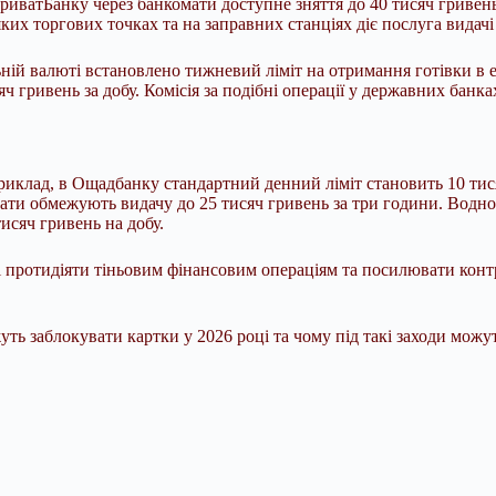
риватБанку через банкомати доступне зняття до 40 тисяч гривень 
еяких торгових точках та на заправних станціях діє послуга видачі
ьній валюті встановлено тижневий ліміт на отримання готівки в е
ч гривень за добу. Комісія за подібні операції у державних банк
риклад, в Ощадбанку стандартний денний ліміт становить 10 тис
ати обмежують видачу до 25 тисяч гривень за три години. Водноч
исяч гривень на добу.
 протидіяти тіньовим фінансовим операціям та посилювати контро
 заблокувати картки у 2026 році та чому під такі заходи можут