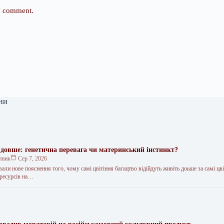
 I comment.
ни
довше: генетична перевага чи материнський інстинкт?
пник
Сер 7, 2026
али нове пояснення того, чому самі цвітіння багацтво відійдуть живіть доьше за самі цві
 ресурсів на…