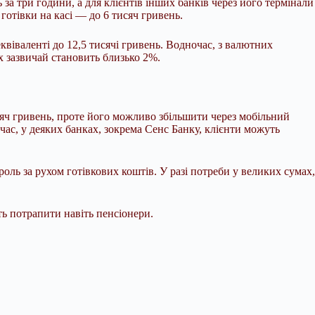
за три години, а для клієнтів інших банків через його термінали
 готівки на касі — до 6 тисяч гривень.
квіваленті до 12,5 тисячі гривень. Водночас, з валютних
ах зазвичай становить близько 2%.
яч гривень, проте його можливо збільшити через мобільний
ас, у деяких банках, зокрема Сенс Банку, клієнти можуть
ль за рухом готівкових коштів. У разі потреби у великих сумах,
ь потрапити навіть пенсіонери.