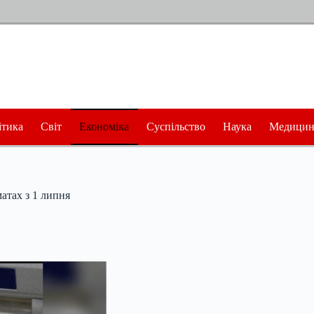
ітика
Світ
Економіка
Суспільство
Наука
Медицин
атах з 1 липня