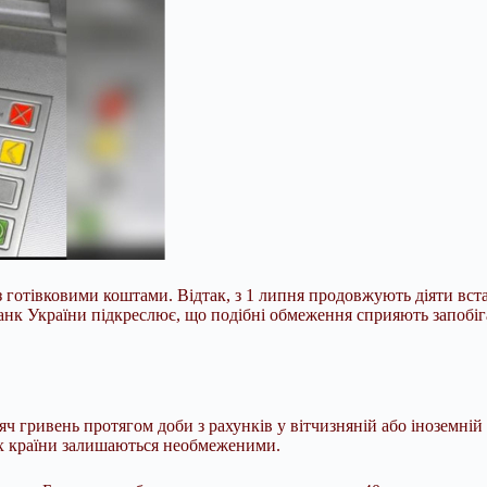
 готівковими коштами. Відтак, з 1 липня продовжують діяти вста
 банк України підкреслює, що подібні обмеження сприяють запоб
яч гривень протягом доби з рахунків у вітчизняній або іноземн
ежах країни залишаються необмеженими.