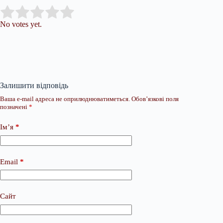
Submit Rating
Rate this item:
No votes yet.
Залишити відповідь
Ваша e-mail адреса не оприлюднюватиметься.
Обов’язкові поля
позначені
*
Ім’я
*
Email
*
Сайт