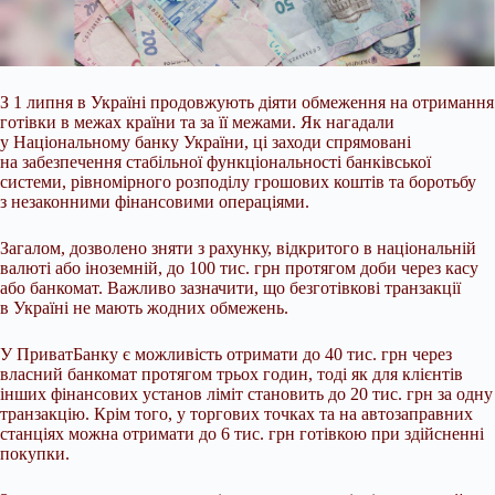
З 1 липня в Україні продовжують діяти обмеження на отримання
готівки в межах країни та за її межами. Як нагадали
у Національному банку України, ці заходи спрямовані
на
забезпечення стабільної функціональності банківської
системи, рівномірного розподілу грошових коштів та боротьбу
з незаконними фінансовими операціями.
Загалом, дозволено зняти з рахунку, відкритого в національній
валюті або іноземній, до 100 тис. грн протягом доби через касу
або банкомат. Важливо зазначити, що безготівкові транзакції
в Україні не мають жодних обмежень.
У ПриватБанку є можливість отримати до 40 тис. грн через
власний банкомат протягом трьох годин, тоді як для клієнтів
інших фінансових установ ліміт становить до 20 тис. грн за одну
транзакцію. Крім того, у торгових точках та на автозаправних
станціях можна отримати до 6 тис. грн готівкою при здійсненні
покупки.