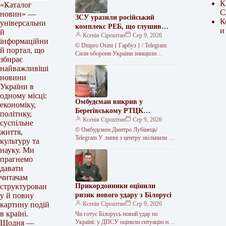
К
«Каталог
С
новин» —
ЗСУ уразили російський
К
універсальни
комплекс РЕБ, що глушив
и
й
Starlink
Ксенія Сіроштан
Сер 9, 2026
інформаційни
© Dnipro Osint ⟨ Гарбуз ⟩ / Telegram
й портал, що
Сили оборони України знищили
збирає
російський комплекс радіоелектронної
найважливіші
боротьби «Волна Купол Гарант» на…
новини
України в
одному місці:
Омбудсман викрив у
економіку,
Берегівському РТЦК
політику,
незаконне скасування
Ксенія Сіроштан
Сер 9, 2026
суспільне
відстрочок та утримання
© Омбудсмен Дмитро Лубінець/
життя,
громадян
Telegram У липні з центру звільнили 11
культуру та
людей, яких, за даними перевірки,
науку. Ми
утримували протиправно.
прагнемо
Представник омбудсмана…
давати
читачам
Прикордонники оцінили
структурован
ризик нового удару з Білорусі
у й повну
Ксенія Сіроштан
Сер 9, 2026
картину подій
в країні.
Чи готує Білорусь новий удар по
Україні: у ДПСУ оцінили ситуацію на
Щодня —