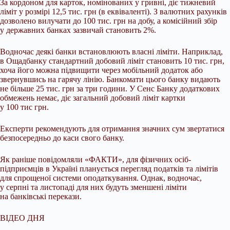
За кордоном для карток, номінованих у гривні, діє тижневий
ліміт у розмірі 12,5 тис. грн (в еквіваленті). З валютних рахунків
дозволено вилучати до 100 тис. грн на добу, а комісійний збір
у державних банках зазвичай становить 2%.
Водночас деякі банки встановлюють власні ліміти. Наприклад,
в Ощадбанку стандартний добовий ліміт становить 10 тис. грн,
хоча його можна підвищити через мобільний додаток або
звернувшись на гарячу лінію. Банкомати цього банку видають
не більше 25 тис. грн за три години. У Сенс Банку додаткових
обмежень немає, діє загальний добовий ліміт картки
у 100 тис грн.
Експерти рекомендують для отримання значних сум звертатися
безпосередньо до каси свого банку.
Як раніше повідомляли «ФАКТИ», для фізичних осіб-
підприємців в Україні планується перегляд податків та лімітів
для спрощеної системи оподаткування. Однак, водночас,
у серпні та листопаді для них будуть зменшені ліміти
на банківські перекази.
ВІДЕО ДНЯ