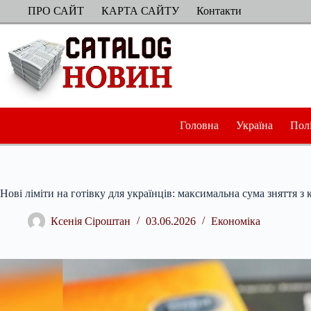
Перейти
ПРО САЙТ
КАРТА САЙТУ
Контакти
до
вмісту
Головна
Україна
Пол
Нові ліміти на готівку для українців: максимальна сума зняття з 
Ксенія Сіроштан
03.06.2026
Економіка