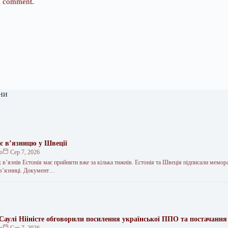
 I comment.
ни
ує в’язницю у Швеції
ко
Сер 7, 2026
в’язнів Естонія має прийняти вже за кілька тижнів. Естонія та Швеція підписали мемо
 в’язниці. Документ…
 Саулі Нііністе обговорили посилення української ППО та постачання