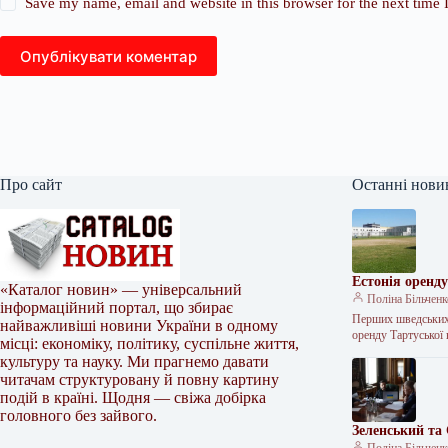
Save my name, email and website in this browser for the next time
Опублікувати коментар
Про сайт
Останні нови
Естонія оренд
«Каталог новин» — універсальний
Поліна Більчен
інформаційний портал, що збирає
Перших шведських 
найважливіші новини України в одному
оренду Тартуської
місці: економіку, політику, суспільне життя,
культуру та науку. Ми прагнемо давати
читачам структуровану й повну картину
подій в країні. Щодня — свіжа добірка
головного без зайвого.
Зеленський та