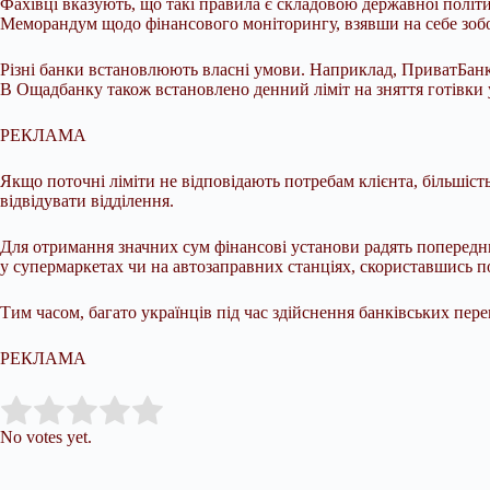
Фахівці вказують, що такі правила є складовою державної політ
Меморандум щодо фінансового моніторингу, взявши на себе зобов
Різні банки встановлюють власні умови. Наприклад, ПриватБанк з
В Ощадбанку також встановлено денний ліміт на зняття готівки у
РЕКЛАМА
Якщо поточні ліміти не відповідають потребам клієнта, більшіст
відвідувати відділення.
Для отримання значних сум фінансові установи радять попереднь
у супермаркетах чи на автозаправних станціях, скориставшись по
Тим часом, багато українців під час здійснення банківських пер
РЕКЛАМА
Submit Rating
Rate this item:
No votes yet.