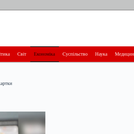
ітика
Світ
Економіка
Суспільство
Наука
Медицин
картки