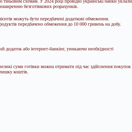
 тіньовим схемам. У 2024 році провідні українські банки уклали
 поширенню безготівкових розрахунків.
лієнтів можуть бути передбачені додаткові обмеження.
родуктів передбачено обмеження до 10 000 гривень на добу.
ий додаток або інтернет-банкінг, уникаючи необхідності
великі суми готівки можна отримати під час здійснення покупок
алишку коштів.