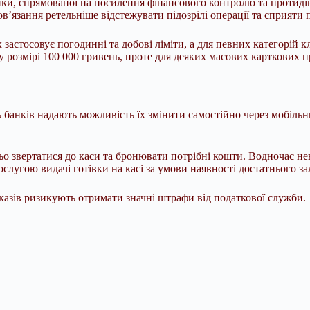
ики, спрямованої на посилення фінансового контролю та протидію
’язання ретельніше відстежувати підозрілі операції та сприяти
астосовує погодинні та добові ліміти, а для певних категорій к
 розмірі 100 000 гривень, проте для деяких масових карткових п
ь банків надають можливість їх змінити самостійно через мобільн
о звертатися до каси та бронювати потрібні кошти. Водночас не
слугою видачі готівки на касі за умови наявності достатнього з
еказів ризикують отримати значні штрафи від податкової служби.