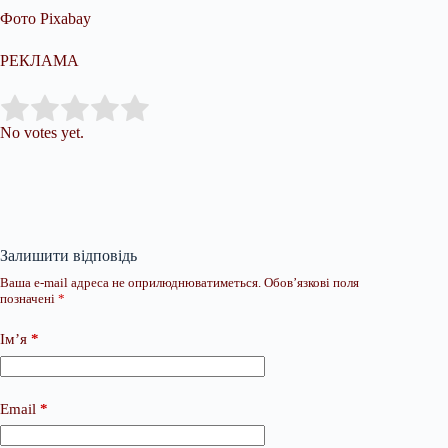
Фото Pixabay
РЕКЛАМА
Submit Rating
Rate this item:
No votes yet.
Залишити відповідь
Ваша e-mail адреса не оприлюднюватиметься.
Обов’язкові поля
позначені
*
Ім’я
*
Email
*