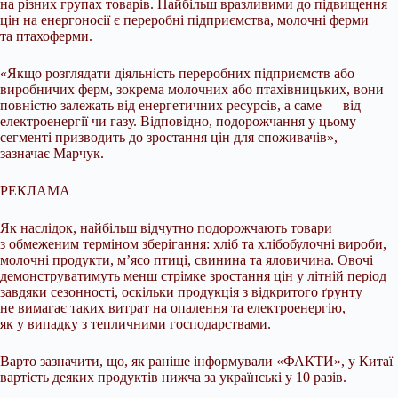
на різних групах товарів. Найбільш вразливими до підвищення
цін на енергоносії є переробні підприємства, молочні ферми
та птахоферми.
«Якщо розглядати діяльність переробних підприємств або
виробничих ферм, зокрема молочних або птахівницьких, вони
повністю залежать від енергетичних ресурсів, а саме — від
електроенергії чи газу. Відповідно, подорожчання у цьому
сегменті призводить до зростання цін для споживачів», —
зазначає Марчук.
РЕКЛАМА
Як наслідок, найбільш відчутно подорожчають товари
з обмеженим терміном зберігання: хліб та хлібобулочні вироби,
молочні продукти, м’ясо птиці, свинина та яловичина. Овочі
демонструватимуть менш стрімке зростання цін у літній період
завдяки сезонності, оскільки продукція з відкритого ґрунту
не вимагає таких витрат на опалення та електроенергію,
як у випадку з тепличними господарствами.
Варто зазначити, що, як раніше інформували «ФАКТИ», у Китаї
вартість деяких продуктів нижча за українські у 10 разів.