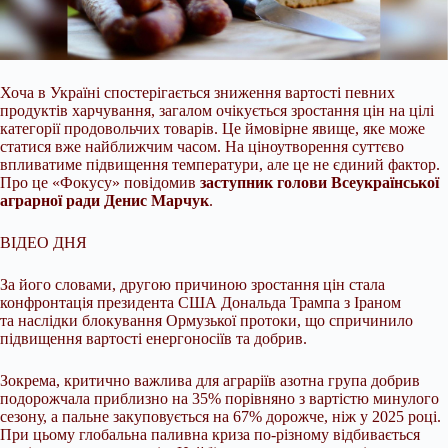
Хоча в Україні спостерігається зниження вартості певних
продуктів харчування, загалом очікується зростання цін на цілі
категорії продовольчих товарів. Це ймовірне явище,
яке може
статися вже найближчим часом. На ціноутворення суттєво
впливатиме підвищення температури, але це не єдиний фактор.
Про це «Фокусу» повідомив
заступник голови Всеукраїнської
аграрної ради Денис Марчук
.
ВІДЕО ДНЯ
За його словами, другою причиною зростання цін стала
конфронтація президента США Дональда Трампа з Іраном
та наслідки блокування Ормузької протоки, що спричинило
підвищення вартості енергоносіїв та добрив.
Зокрема, критично важлива для аграріїв азотна група добрив
подорожчала приблизно на 35% порівняно з вартістю минулого
сезону, а пальне закуповується на 67% дорожче, ніж у 2025 році.
При цьому глобальна паливна криза по-різному відбивається