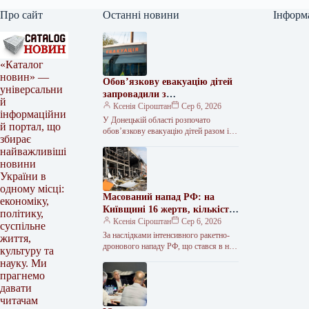
Про сайт
Останні новини
Інформ
«Каталог
новин» —
Обов’язкову евакуацію дітей
універсальни
запровадили з
й
найнебезпечніших зон
Ксенія Сіроштан
Сер 6, 2026
інформаційни
Краматорська та двох сусідніх
У Донецькій області розпочато
й портал, що
селищ.
обов’язкову евакуацію дітей разом із
збирає
батьками з населених пунктів
найважливіші
Красноторка та Біленьке, а також
новини
найбільш вразливих…
України в
одному місці:
Масований напад РФ: на
економіку,
Київщині 16 жертв, кількість
політику,
поранених сягнула 36
Ксенія Сіроштан
Сер 6, 2026
суспільне
За наслідками інтенсивного ракетно-
життя,
дронового нападу РФ, що стався в ніч
культуру та
проти 5 серпня, на Київщині
науку. Ми
зафіксовано 36 поранених, 16 людей…
прагнемо
давати
читачам