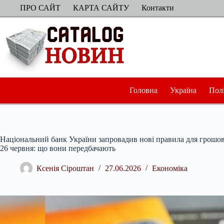
Перейти
ПРО САЙТ
КАРТА САЙТУ
Контакти
до
вмісту
Головна
Україна
Пол
Національний банк України запровадив нові правила для грошови
26 червня: що вони передбачають
Ксенія Сіроштан
27.06.2026
Економіка