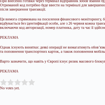
При внесенні готівки через термінал відправник зобов’язаний б
Отриманий код потрібно буде ввести на терміналі для завершення
після завершення транзакції.
Ця вимога спрямована на посилення фінансового моніторингу, бо
відбувається без ідентифікації особи, але з 26 червня кожна тра
включаючи код авторизації, номер платника, дату та час її здійсн
РЕКЛАМА
Однак існують винятки: деякі операції не вимагатимуть обов’яз
та поповнення транспортних карток, а також поповнення мобільн
Варто зазначити, що навіть у Європі існує ризик масового блоку
РЕКЛАМА
Submit Rating
Rate this item:
No votes yet.