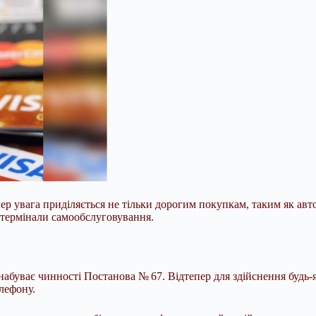
ер увага приділяється не тільки дорогим покупкам, таким як авт
з термінали самообслуговування.
набуває чинності Постанова № 67. Відтепер для здійснення будь-я
лефону.