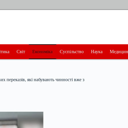
ітика
Світ
Економіка
Суспільство
Наука
Медицин
х переказів, які набувають чинності вже з