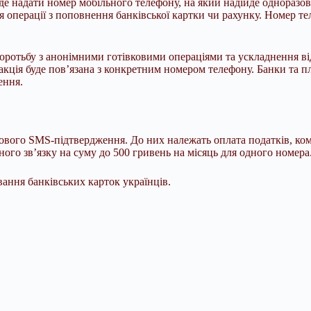
уде надати номер мобільного телефону, на який надійде однораз
 операції з поповнення банківської картки чи рахунку. Номер тел
ротьбу з анонімними готівковими операціями та ускладнення від
нзакція буде пов’язана з конкретним номером телефону. Банки та п
ення.
кового SMS-підтвердження. До них належать оплата податків, ко
ого зв’язку на суму до 500 гривень на місяць для одного номера
вання банківських карток українців.