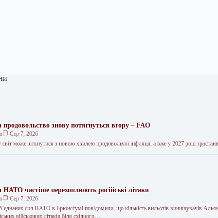
ни
на продовольство знову потягнуться вгору – FAO
ко
Сер 7, 2026
 світ може зіткнутися з новою хвилею продовольчої інфляції, а вже у 2027 році зростан
и НАТО частіше перехоплюють російські літаки
ко
Сер 7, 2026
’єднаних сил НАТО в Брюнссумі повідомили, що кількість вильотів винищувачів Алья
ських військових літаків біля східного…