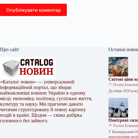
Опублікувати коментар
Про сайт
Останні нови
Світові ціни 
«Каталог новин» — універсальний
Поліна Більчен
інформаційний портал, що збирає
До кінця 2026 року
найважливіші новини України в одному
місці: економіку, політику, суспільне життя,
культуру та науку. Ми прагнемо давати
читачам структуровану й повну картину
подій в країні. Щодня — свіжа добірка
головного без зайвого.
Повітряні сил
Поліна Більчен
У Командуванні Об
перехоплення росій