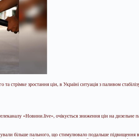
о та стрімке зростання цін, в Україні ситуація з паливом стабіліз
елеканалу «Новини.live», очікується зниження цін на дизельне п
пували більше пального, що стимулювало подальше підвищення ва