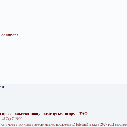
 I comment.
ни
на продовольство знову потягнуться вгору – FAO
ко
Сер 7, 2026
 світ може зіткнутися з новою хвилею продовольчої інфляції, а вже у 2027 році зростан