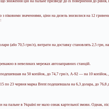
що зниження цін на пальне призведе до їх повернення до рівня, 
з піковими значеннями, ціни на дизель знизилися на 12 гривень,
:
лари (або 70,5 грн/л), витрати на доставку становлять 2,5 грн, 
ереважно в невеликих мережах автозаправних станцій.
одешевшав на 50 копійок, до 74,7 грн/л, А-92 — на 10 копійок, д
 по 23 червня марка Brent подешевшала на 6,3 долара, до 76,8 дол
на пальне в Україні не мало ознак картельної змови. Однак, піс