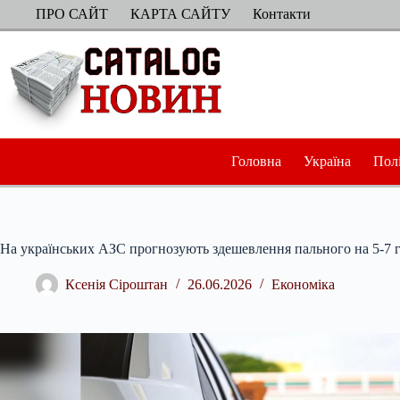
Перейти
ПРО САЙТ
КАРТА САЙТУ
Контакти
до
вмісту
Головна
Україна
Пол
На українських АЗС прогнозують здешевлення пального на 5-7 г
Ксенія Сіроштан
26.06.2026
Економіка