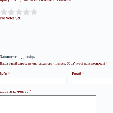
Submit Rating
Rate this item:
No votes yet.
Залишити відповідь
Ваша e-mail адреса не оприлюднюватиметься.
Обов’язкові поля позначені
*
Ім’я
*
Email
*
Додати коментар
*