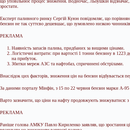
що уповільнює процес зниження. Водночас, Льоушкін відзначає, 
зростати.
Експерт паливного ринку Сергій Куюн повідомляє, що порівняно 
бензин не так суттєво дешевшає, що зумовлено низкою чинників
РЕКЛАМА
Наявність запасів палива, придбаних за вищими цінами.
Логістичні витрати: при вартості 1 тонни бензину в 1223 до
на прибуток.
Збитки мереж АЗС та нафтобаз, спричинені обстрілами.
Внаслідок цих факторів, зниження цін на бензин відбувається п
За даними порталу Мінфін, з 15 по 22 червня бензин марки А-95 п
Варто зазначити, що ціни на нафту продовжують знижуватися: з 15
РЕКЛАМА
Раніше голова АМКУ Павло Кириленко заявляв, що зростання цін 
врахувати це зниженням вартості палива.