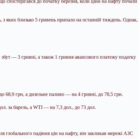
що спостерігався до початку березня, коли ціни на нафту почали
 з яких близько 5 гривень припало на останній тиждень. Однак,
на збут — 3 гривні, а також 1 гривня авансового платежу податку
о 68,9 грн, а дизельне паливо — на 4 гривні, до 78,5 грн.
. за барель, а WTI — на 7,3 дол., до 73 дол.
ля глобального падіння цін на нафту, він закликав мережі АЗС