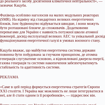
до реального засобу досягнення кліматичної нейтральності», —
зазначає Кацуба.
Фахівець особливо наголосив на малих модульних реакторах
(SMR). На відміну від стандартних великих енергетичних
блоків, їхнє будівництво відбувається швидше, і вони можуть
бути розташовані ближче до споживачів. Додатковими
перевагами для України є наявність потужної школи атомної
інженерії, досвід експлуатації великих АЕС та унікальний досвід
функціонування енергетичної галузі в умовах воєнного стану.
Кацуба вважає, що майбутня енергетична система держави
повинна бути побудована за гнучким принципом, де атомна
генерація слугуватиме основою, а відновлювані джерела енергії,
газова генерація та системи накопичення забезпечуватимуть
стабільність та адаптивність системи.
РЕКЛАМА
«Саме в цей період формується енергетична стратегія Європи
XXI століття. І Україна має можливість не лише інтегруватися в
неї, але й стати одним із її розробників», — підкреслює він.