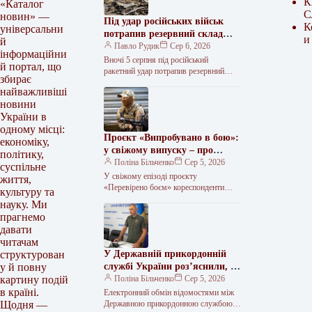
К
«Каталог
С
новин» —
Під удар російських військ
К
універсальни
потрапив резервний склад
и
й
українського видавництва.
Павло Рудик
Сер 6, 2026
інформаційни
Знищено 100 тисяч
Вночі 5 серпня під російський
й портал, що
примірників книг.
ракетний удар потрапив резервний
збирає
склад видавництва BookChef,
найважливіші
знищивши понад 100 тисяч книг. Як
новини
інформує Укрінформ,…
України в
одному місці:
Проєкт «Випробувано в бою»:
економіку,
у свіжому випуску – про
політику,
кулемет MG-1М
Поліна Більченко
Сер 5, 2026
суспільне
У свіжому епізоді проєкту
життя,
«Перевірено боєм» кореспонденти
культуру та
Укрінформу знайомляться з
науку. Ми
кулеметом MG-1М, виробленим у
прагнемо
Болгарії. Інструктор 25-ї бригади
давати
Національної гвардії…
читачам
У Державній прикордонній
структурован
службі України роз’яснили, з
у й повну
якою метою та яким чином
Поліна Більченко
Сер 5, 2026
картину подій
буде відбуватися обмін
в країні.
Електронний обмін відомостями між
інформацією з податковими
Державною прикордонною службою
Щодня —