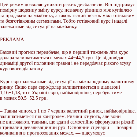
Цей режим дозволяє уникати різких дисбалансів. Він підтримує
помірну щоденну зміну курсу, незначну різницю між купівлею
та продажем на міжбанку, а також тісний зв'язок між готівковим
та безготівковим сегментами. Тобто готівковий курс і надалі
залежатиме від ситуації на міжбанку.
РЕКЛАМА
Базовий прогноз передбачає, що в перший тиждень літа курс
долара залишатиметься в межах 44−44,5 грн. Це відповідає
динаміці другої половини травня і не передбачає різкого зсуву
курсового діапазону.
Курс євро залежатиме від ситуації на міжнародному валютному
ринку. Якщо пара євро/долар залишатиметься в діапазоні
1,16−1,18, то в Україні євро, найімовірніше, перебуватиме
в межах 50,5−52,5 грн.
– Таким чином, з 1 по 7 червня валютний ринок, найімовірніше,
залишатиметься під контролем. Ризики існують, але вони
не виглядають такими, що здатні самостійно сформувати різкий
і тривалий девальваційний рух. Основний сценарій — помірні
коливання в прогнозованих межах, — підсумовує