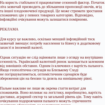
На користь стабільності працюватиме сезонний фактор. Початок
літа зазвичай призводить до збільшення пропозиції овочів, ягід
та іншої плодоовочевої продукції. Це може стримати зростання
споживчих цін у певних товарних категоріях. Відповідно,
інфляційні очікування можуть залишатися помірними.
РЕКЛАМА
Для курсу це важливо, оскільки менший інфляційний тиск
зазвичай зменшує потребу населення та бізнесу в додатковому
захисті в іноземній валюті.
Однак ситуацію не слід оцінювати лише з огляду на внутрішню
сезонність. Український валютний ринок залишається залежним
від зовнішніх обставин. Одним із ключових є вартість пального.
Якщо геополітична ситуація на Близькому Сході
не погіршуватиметься, оптимістичним сценарієм буде
збереження цін на бензин та дизель на нинішньому рівні.
Пальне важливе не лише як окрема стаття витрат для
споживачів. Воно впливає на логістику, виробництво, вартість
доставки, аграрний сектор та загальний рівень цін. Тому навіть
очікування подорожчання пального можуть спричинити