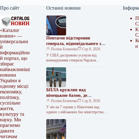
Про сайт
Останні новини
Інформ
П
С
К
«Каталог
С
новин» —
Пентагон відсторонив
К
універсальни
генерала, відповідального за
и
й
допомогу Україні
Поліна Більченко
Сер 8, 2026
інформаційни
У США достроково усунули від
й портал, що
командування генерала Чарльза
збирає
Костанца – на посаді він контролював
найважливіші
американські військові операції в
новини
Європі та…
України в
одному місці:
БПЛА кружляв над
економіку,
німецькою базою, де
політику,
ремонтують Patriot
Поліна Більченко
Сер 8, 2026
суспільне
У ніч на 7 серпня у Німеччині над
життя,
однією з військових баз міністерства
культуру та
оборони зафіксували політ шістьох
науку. Ми
невідомих безпілотників. Про…
прагнемо
давати
читачам