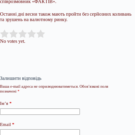
співрозмовник «ФАКТІВ».
Останні дні весни також мають пройти без серйозних коливань
та зрушень на валютному ринку.
Submit Rating
Rate this item:
No votes yet.
Залишити відповідь
Ваша e-mail адреса не оприлюднюватиметься.
Обов’язкові поля
позначені
*
Ім’я
*
Email
*