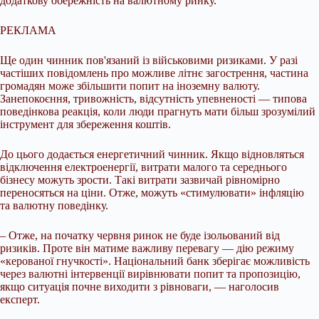
додаткову обережність на валютному ринку.
РЕКЛАМА
Ще один чинник пов'язаний із військовими ризиками. У разі
частіших повідомлень про можливе літнє загострення, частина
громадян може збільшити попит на іноземну валюту.
Занепокоєння, тривожність, відсутність упевненості — типова
поведінкова реакція, коли люди прагнуть мати більш зрозумілий
інструмент для збереження коштів.
До цього додається енергетичний чинник. Якщо відновляться
відключення електроенергії, витрати малого та середнього
бізнесу можуть зрости. Такі витрати зазвичай рівномірно
переносяться на ціни. Отже, можуть «стимулювати» інфляцію
та валютну поведінку.
– Отже, на початку червня ринок не буде ізольований від
ризиків. Проте він матиме важливу перевагу — дію режиму
«керованої гнучкості». Національний банк зберігає можливість
через валютні інтервенції вирівнювати попит та пропозицію,
якщо ситуація почне виходити з рівноваги, — наголосив
експерт.