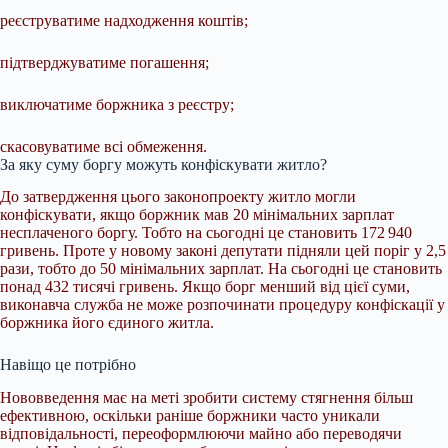
реєструватиме надходження коштів;
підтверджуватиме погашення;
виключатиме боржника з реєстру;
скасовуватиме всі обмеження.
За яку суму боргу можуть конфіскувати житло?
До затвердження цього законопроекту житло могли
конфіскувати, якщо боржник мав 20 мінімальних зарплат
несплаченого боргу. Тобто на сьогодні це становить 172 940
гривень. Проте у новому законі депутати підняли цей поріг у 2,5
рази, тобто до 50 мінімальних зарплат. На сьогодні це становить
понад 432 тисячі гривень. Якщо борг менший від цієї суми,
виконавча служба не може розпочинати процедуру конфіскації у
боржника його єдиного житла.
Навіщо це потрібно
Нововведення має на меті зробити систему стягнення більш
ефективною, оскільки раніше боржники часто уникали
відповідальності, переоформлюючи майно або переводячи