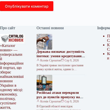
Опублікувати коментар
Про сайт
Останні новини
Інформ
П
С
К
«Каталог
С
новин» —
Держава визначає доступність
К
універсальни
іпотеки: умови кредитування
и
й
житла
Ксенія Сіроштан
Сер 9, 2026
інформаційни
В Україні триває поступове зростання
й портал, що
ринку купівлі житла, одним із
збирає
ключових механізмів якого є іпотека.
найважливіші
Проте, за даними першого півріччя…
новини
України в
одному місці:
Російські атаки перекрили
економіку,
рух до пунктів пропуску на
політику,
кордоні з Молдовою
Ксенія Сіроштан
Сер 9, 2026
суспільне
В Одеській області внаслідок
життя,