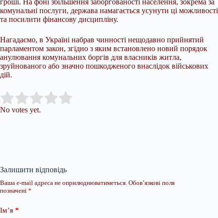
гроші. На фоні збільшення заборгованості населення, зокрема за
комунальні послуги, держава намагається усунути ці можливості
та посилити фінансову дисципліну.
Нагадаємо, в Україні набрав чинності нещодавно прийнятий
парламентом закон, згідно з яким встановлено новий порядок
анулювання комунальних боргів для власників житла,
зруйнованого або значно пошкодженого внаслідок військових
дій.
Submit Rating
Rate this item:
No votes yet.
Залишити відповідь
Ваша e-mail адреса не оприлюднюватиметься.
Обов’язкові поля
позначені
*
Ім’я
*