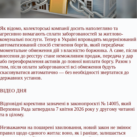
Як відомо, колекторські компанії досить наполегливо та
агресивно вимагають сплати заборгованостей за житлово-
комунальні послуги. Тепер в Україні впровадять
модернізований
автоматизований спосіб стягнення боргів, який передбачає
моментальне обмеження дій з власністю боржника. А саме, після
внесення до реєстру стане неможливим продаж, передача у дар
або переоформлення активів до повної виплати боргу. Разом з
тим, після оплати заборгованості всі обмеження будуть
скасовуватися автоматично — без необхідності звертатися до
державних установ.
ВІДЕО ДНЯ
Відповідні корективи зазначені в законопроєкті № 14005, який
Верховна Рада затвердила 7 квітня 2026 року у другому читанні
та в цілому.
Незважаючи на поширені хвилювання, новий закон не змінює
правил щодо єдиного житла: воно, як і раніше, залишається