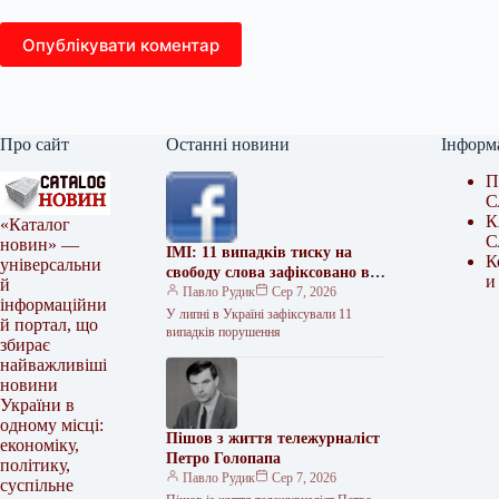
Опублікувати коментар
Про сайт
Останні новини
Інформ
П
С
К
«Каталог
С
новин» —
ІМІ: 11 випадків тиску на
К
універсальни
свободу слова зафіксовано в
и
й
Україні в липні
Павло Рудик
Сер 7, 2026
інформаційни
У липні в Україні зафіксували 11
й портал, що
випадків порушення
збирає
найважливіші
новини
України в
одному місці:
Пішов з життя тележурналіст
економіку,
Петро Голопапа
політику,
Павло Рудик
Сер 7, 2026
суспільне