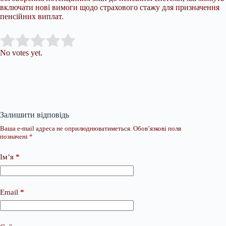
включати нові вимоги щодо страхового стажу для призначення
пенсійних виплат.
Submit Rating
Rate this item:
No votes yet.
Залишити відповідь
Ваша e-mail адреса не оприлюднюватиметься.
Обов’язкові поля
позначені
*
Ім’я
*
Email
*