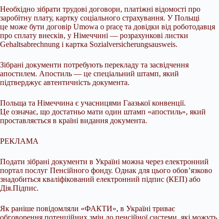
Необхідно зібрати трудові договори, платіжні відомості про
заробітну плату, картку соціального страхування. У Польщі
це може бути договір Umowa o pracę та довідки від роботодавця
про сплату внесків, у Німеччині — розрахункові листки
Gehaltsabrechnung і картка Sozialversicherungsausweis.
Зібрані документи потребують перекладу та засвідчення
апостилем. Апостиль — це спеціальний штамп, який
підтверджує автентичність документа.
Польща та Німеччина є учасницями Гаазької конвенції.
Це означає, що достатньо мати один штамп «апостиль», який
проставляється в країні видання документа.
РЕКЛАМА
Подати зібрані документи в Україні можна через електронний
портал послуг Пенсійного фонду. Однак для цього обов’язково
знадобиться кваліфікований електронний підпис (КЕП) або
Дія.Підпис.
Як раніше повідомляли «ФАКТИ», в Україні триває
обговорення потенційних змін до пенсійної системи, які можуть