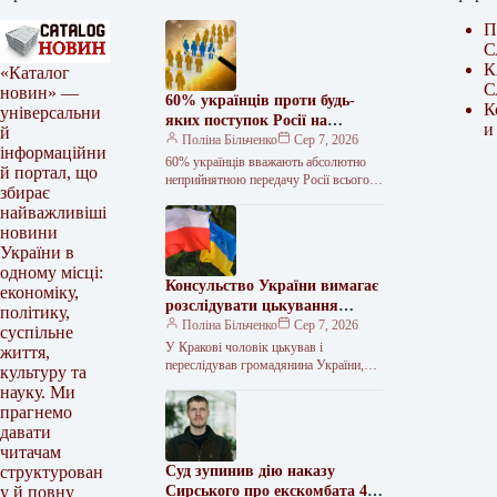
П
С
К
«Каталог
С
новин» —
60% українців проти будь-
К
універсальни
яких поступок Росії на
и
й
Донбасі – КМІС
Поліна Більченко
Сер 7, 2026
інформаційни
60% українців вважають абсолютно
й портал, що
неприйнятною передачу Росії всього
збирає
Донбасу в обмін на гарантії безпеки.
найважливіші
Водночас майже 60% допускають
новини
можливість “заморожування”…
України в
одному місці:
Консульство України вимагає
економіку,
розслідувати цькування
політику,
українця в Кракові
Поліна Більченко
Сер 7, 2026
суспільне
У Кракові чоловік цькував і
життя,
переслідував громадянина України,
культуру та
вживаючи образи через його
науку. Ми
походження та вимагаючи, щоб той
прагнемо
повернувся на батьківщину.…
давати
читачам
Суд зупинив дію наказу
структурован
Сирського про екскомбата 47-
у й повну