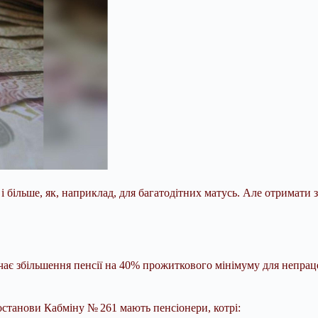
 і більше, як, наприклад, для багатодітних матусь. Але отримати
ає збільшення пенсії на 40% прожиткового мінімуму для непрацез
останови Кабміну № 261 мають пенсіонери, котрі: