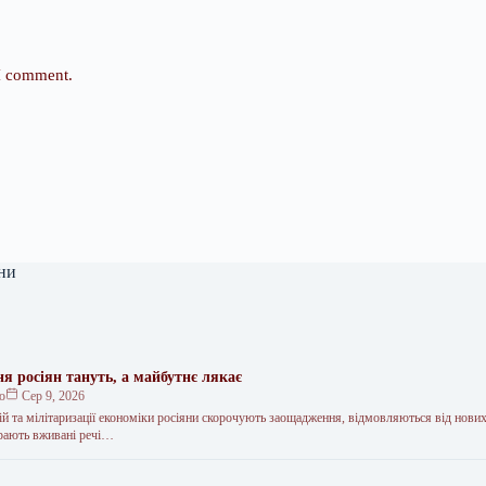
 I comment.
ни
я росіян тануть, а майбутнє лякає
ко
Сер 9, 2026
цій та мілітаризації економіки росіяни скорочують заощадження, відмовляються від нових
ирають вживані речі…