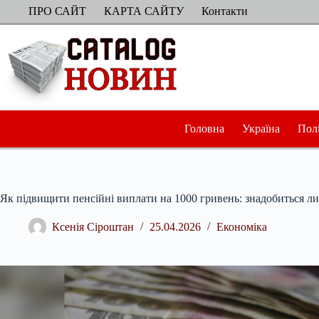
Перейти
ПРО САЙТ
КАРТА САЙТУ
Контакти
до
вмісту
Головна
Україна
Пол
Як підвищити пенсійні виплати на 1000 гривень: знадобиться л
Ксенія Сіроштан
25.04.2026
Економіка