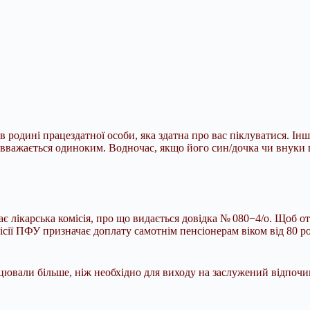
 в родині працездатної особи, яка здатна про вас піклуватися. Ін
 вважається одиноким. Водночас, якщо його син/дочка чи внуки п
чає лікарська комісія, про що видається довідка № 080−4/о. Щоб 
омісії ПФУ призначає доплату самотнім пенсіонерам віком від 80 
цювали більше, ніж необхідно для виходу на заслужений відпочи