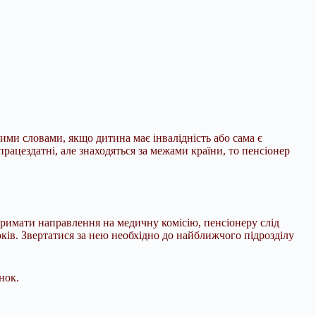
шими словами, якщо дитина має інвалідність або сама є
рацездатні, але знаходяться за межами країни, то пенсіонер
отримати направлення на медичну комісію, пенсіонеру слід
років. Звертатися за нею необхідно до найближчого підрозділу
нок.