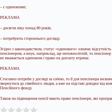
– є одинокими;
РЕКЛАМА
– досягли віку понад 80 років;
– потребують стороннього догляду.
Згідно з законодавством, статус «одинокого» означає відсутність
пенсіонером, а внук, наприклад, ще неповнолітній, то пенсіонер
не вважається одиноким і право на доплату втрачає.
РЕКЛАМА
Стосовно потреби у догляді за собою, то її для пенсіонера визна
звернутися до сімейного лікаря, а вже на підставі довідки від к
Пенсійного фонду.
Також на підвищення пенсії мають право пенсіонери, які пропра
Submit Rating
Rate this item: