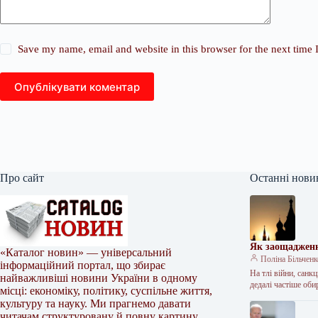
Save my name, email and website in this browser for the next time
Опублікувати коментар
Про сайт
Останні нови
Як заощадженн
«Каталог новин» — універсальний
Поліна Більчен
інформаційний портал, що збирає
На тлі війни, санк
найважливіші новини України в одному
дедалі частіше об
місці: економіку, політику, суспільне життя,
культуру та науку. Ми прагнемо давати
читачам структуровану й повну картину