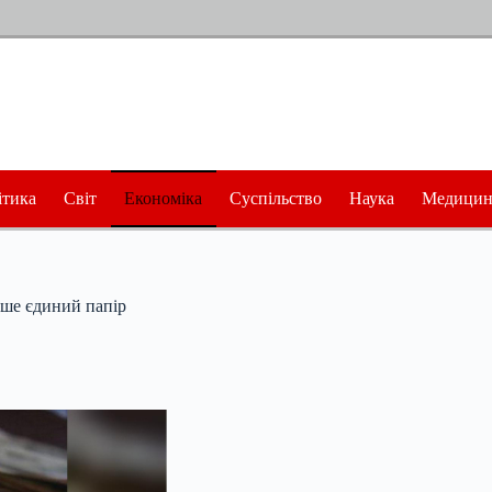
ітика
Світ
Економіка
Суспільство
Наука
Медицин
ише єдиний папір