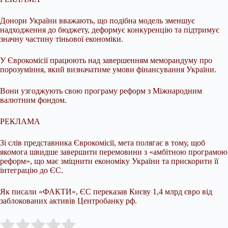
Донори України вважають, що подібна модель зменшує
надходження до бюджету, деформує конкуренцію та підтримує
значну частину тіньової економіки.
У Єврокомісії працюють над завершенням меморандуму про
порозуміння, який визначатиме умови фінансування України.
Вони узгоджують свою програму реформ з Міжнародним
валютним фондом.
РЕКЛАМА
Зі слів представника Єврокомісії, мета полягає в тому, щоб
якомога швидше завершити перемовини з «амбітною програмою
реформ», що має зміцнити економіку України та прискорити її
інтеграцію до ЄС.
Як писали «ФАКТИ», ЄС переказав Києву 1,4 млрд євро від
заблокованих активів Центробанку рф.
Submit Rating
Rate this item: