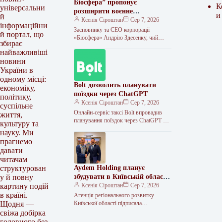
Біосфера” пропонує
К
універсальни
розширити воєнне
и
й
страхування та запровадити
Ксенія Сіроштан
Сер 7, 2026
інформаційни
мораторій на перевірки
Засновнику та СЕО корпорації
й портал, що
«Біосфера» Андрію Здесенку, чий
збирає
бізнес нещодавно зазнав збитків
найважливіші
наблизно на 150 мільйонів гривень
новини
через ворожий удар…
України в
одному місці:
Bolt дозволить планувати
економіку,
поїздки через ChatGPT
політику,
Ксенія Сіроштан
Сер 7, 2026
суспільне
Онлайн-сервіс таксі Bolt впровадив
життя,
планування поїздок через ChatGPT у
культуру та
всіх країнах, де присутня компанія,
науку. Ми
зокрема й в Україні. Відтепер
прагнемо
користувачі…
давати
читачам
Aydem Holding планує
структурован
збудувати в Київській області
у й повну
до 100 МВт відновлюваних
Ксенія Сіроштан
Сер 7, 2026
картину подій
джерел енергії
в країні.
Агенція регіонального розвитку
Київської області підписала
Щодня —
меморандум про співпрацю з одним із
свіжа добірка
найбільших енергетичних інвесторів
головного без