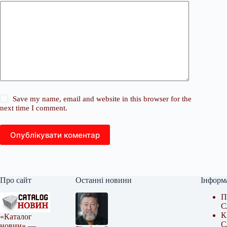
Save my name, email and website in this browser for the
next time I comment.
Опублікувати коментар
Про сайт
Останні новини
Інформ
П
С
К
«Каталог
С
новин» —