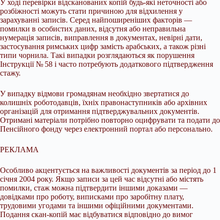
У ході перевірки відсканованих копій будь-які неточності або
розбіжності можуть стати причиною для відхилення у
зарахуванні записів. Серед найпоширеніших факторів —
помилки в особистих даних, відсутня або неправильна
нумерація записів, виправлення в документах, невірні дати,
застосування римських цифр замість арабських, а також різні
типи чорнила. Такі випадки розглядаються як порушення
Інструкції № 58 і часто потребують додаткового підтвердження
стажу.
У випадку відмови громадянам необхідно звертатися до
колишніх роботодавців, їхніх правонаступників або архівних
організацій для отримання підтверджувальних документів.
Отримані матеріали потрібно повторно оцифрувати та подати до
Пенсійного фонду через електронний портал або персонально.
РЕКЛАМА
Особливо акцентується на важливості документів за період до 1
січня 2004 року. Якщо записи за цей час відсутні або містять
помилки, стаж можна підтвердити іншими доказами —
довідками про роботу, виписками про заробітну плату,
трудовими угодами та іншими офіційними документами.
Подання скан-копій має відбуватися відповідно до вимог