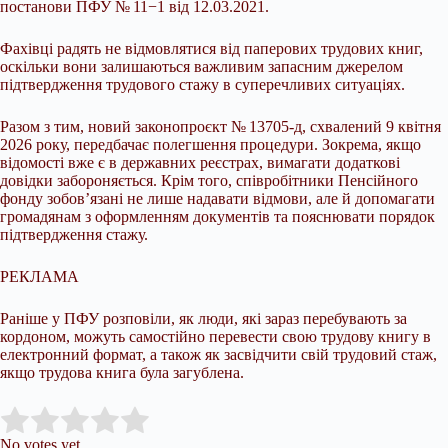
постанови ПФУ № 11−1 від 12.03.2021.
Фахівці радять не відмовлятися від паперових трудових книг,
оскільки вони залишаються важливим запасним джерелом
підтвердження трудового стажу в суперечливих ситуаціях.
Разом з тим, новий законопроєкт № 13705-д, схвалений 9 квітня
2026 року, передбачає полегшення процедури. Зокрема, якщо
відомості вже є в державних реєстрах, вимагати додаткові
довідки забороняється. Крім того, співробітники Пенсійного
фонду зобов’язані не лише надавати відмови, але й допомагати
громадянам з оформленням документів та пояснювати порядок
підтвердження стажу.
РЕКЛАМА
Раніше у ПФУ розповіли, як люди, які зараз перебувають за
кордоном, можуть самостійно перевести свою трудову книгу в
електронний формат, а також як засвідчити свій трудовий стаж,
якщо трудова книга була загублена.
Submit Rating
Rate this item:
No votes yet.