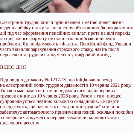
Електронні трудові книги були введені з метою полегшення
ведення обліку стажу та зменшення обтяжливих бюрократичних
дій під час оформлення пенсійних виплат, проте на
ділі перехід
до цифрового формату не повністю розв’язав попередні
проблеми. Як повідомляють «Факти», Пенсійний фонд України
часто відхиляє зарахування страхового стажу, навіть після
переведення трудових документів у цифровий вигляд.
ВІДЕО ДНЯ
Відповідно до закону № 1217-ІХ, що ініціював перехід
на електронний облік трудової діяльності з 10 червня 2021 року,
Україна має намір остаточно відмовитися від паперових
трудових книг до 10 червня 2026 року. Разом з тим, процес
супроводжується певною кількістю складнощів. Експерти
стверджують, що наявність електронної трудової книги не
забезпечує автоматичного призначення пенсії, оскільки похибки
з паперових документів нерідко механічно копіюються до
цифрового реєстру.