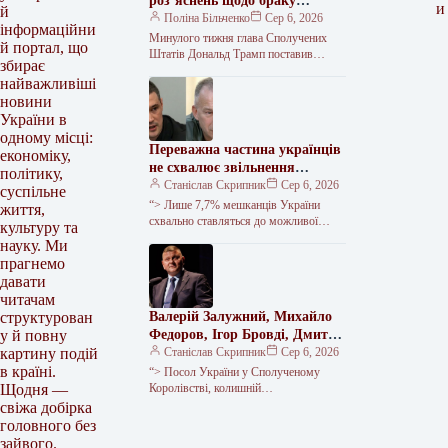
роз’яснень щодо браку
и
й
боєприпасів – WP
Поліна Більченко
Сер 6, 2026
інформаційни
Минулого тижня глава Сполучених
й портал, що
Штатів Дональд Трамп поставив
збирає
запитання міністру оборони Піту
найважливіші
Гегсету стосовно нестачі боєприпасів в
новини
армії США, яка…
України в
одному місці:
Переважна частина українців
економіку,
не схвалює звільнення
політику,
Федорова, проте виступає за
Станіслав Скрипник
Сер 6, 2026
суспільне
відсторонення Сирського, –
“> Лише 7,7% мешканців України
життя,
дані опитування
схвально ставляться до можливої
культуру та
відставки Михайла Федорова з посади
науку. Ми
міністра оборони; ще 11,9% висловили
прагнемо
думку,…
давати
читачам
Валерій Залужний, Михайло
структурован
Федоров, Ігор Бровді, Дмитро
у й повну
Драпатий і Кирило Буданов –
Станіслав Скрипник
Сер 6, 2026
картину подій
лідери рейтингу довіри
в країні.
“> Посол України у Сполученому
українців, згідно з
Королівстві, колишній
Щодня —
головнокомандувач Збройних сил
результатами соціологічного
свіжа добірка
України (2021-2024) Валерій Залужний
опитування.
головного без
посів перше місце у рейтингу довіри…
зайвого.