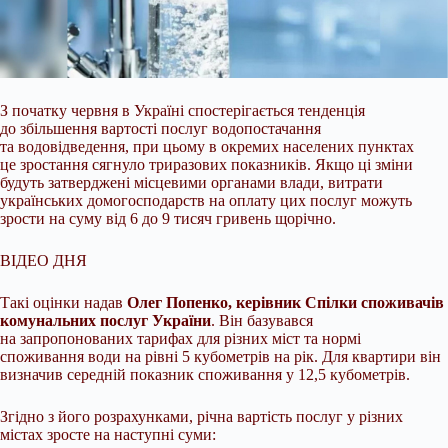
З початку червня в Україні спостерігається тенденція
до збільшення вартості послуг водопостачання
та водовідведення, при цьому в окремих населених пунктах
це зростання
сягнуло триразових показників. Якщо ці зміни
будуть затверджені місцевими органами влади, витрати
українських домогосподарств на оплату цих послуг можуть
зрости на суму від 6 до 9 тисяч гривень щорічно.
ВІДЕО ДНЯ
Такі оцінки надав
Олег Попенко, керівник Спілки споживачів
комунальних послуг України
. Він базувався
на запропонованих тарифах для різних міст та нормі
споживання води на рівні 5 кубометрів на рік. Для квартири він
визначив середній показник споживання у 12,5 кубометрів.
Згідно з його розрахунками, річна вартість послуг у різних
містах зросте на наступні суми: