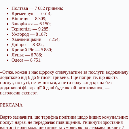
Полтава — 7 682 гривень;
Кременчук — 7 614;
Вінниця — 8 309;
Запоріжжя — 6 150;
Тернопіль — 9 285;
Ужгород — 8 187;
Хмельницький — 7 254;
Дніпро — 8 322;
Кривий Ріг — 5 880;
Луцьк — 6 786;
Одеса — 8 751.
«Отже, кожен з нас щороку сплачуватиме за послуги водоканалу
додатково від 6 до 9 тисяч гривень. І це попри те, що якість
послуг, по суті, не зміниться, а пити воду з-під крана без
додаткової фільтрації й далі буде вкрай ризиковано», —
наголосив експерт.
РЕКЛАМА
Варто зазначити, що тарифна політика щодо інших комунальних
послуг наразі не передбачає підвищення. Уникнути зростання
вартості води можливо лише за умови, якщо держава покриє 7