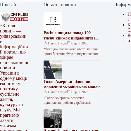
Про сайт
Останні новини
Інформ
П
С
К
«Каталог
С
новин» —
Росія знищила понад 100
К
універсальни
тисяч книжок видавництва
и
й
BookChef
Павло Рудик
Сер 8, 2026
інформаційни
Унаслідок російського обстрілу в ніч
й портал, що
проти 5 серпня було знищено ще понад
збирає
100 тисяч книжок видавництва
найважливіші
BookChef. Обстрілу зазнав
новини
резервний…
України в
одному місці:
Голос Америки відновив
економіку,
мовлення українською мовою
політику,
Павло Рудик
Сер 8, 2026
суспільне
«Голос Америки» розпочав
життя,
відновлення роботи української
культуру та
служби Керівництво «Голосу
науку. Ми
Америки» починає відновлення
прагнемо
роботи української служби. Про це
давати
повідомив керівник
читачам
Антоні Лаллікана посмертно
структурован