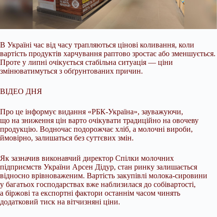
В Україні час від часу трапляються цінові коливання, коли
вартість продуктів харчування раптово зростає або зменшується.
Проте у липні очікується стабільна ситуація
— ціни
змінюватимуться з обґрунтованих причин.
ВІДЕО ДНЯ
Про це інформує видання «РБК-Україна», зауважуючи,
що на зниження цін варто очікувати традиційно на овочеву
продукцію. Водночас подорожчає хліб, а молочні вироби,
ймовірно, залишаться без суттєвих змін.
Як зазначив виконавчий директор Спілки молочних
підприємств України Арсен Дідур, стан ринку залишається
відносно врівноваженим. Вартість закупівлі молока-сировини
у багатьох господарствах вже наблизилася до собівартості,
а біржові та експортні фактори останнім часом чинять
додатковий тиск на вітчизняні ціни.