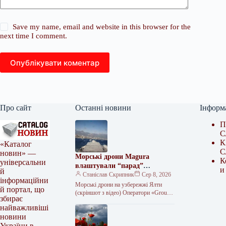
Save my name, email and website in this browser for the
next time I comment.
Опублікувати коментар
Про сайт
Останні новини
Інформ
П
С
К
«Каталог
С
новин» —
Морські дрони Magura
К
універсальни
влаштували “парад”
и
й
неподалік Ялти
Станіслав Скрипник
Сер 8, 2026
інформаційни
Морські дрони на узбережжі Ялти
й портал, що
(скріншот з відео) Оператори «Group
збирає
13» провели морський парад біля
найважливіші
південного узбережжя Криму до
новини
Дня…
України в