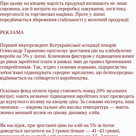
При цьому на кінцеву вартість продукції впливають не лише
сировина, але й витрати на переробку, пакування, логістику,
енергоносії та торговельні націнки. Проте у липні
передбачається збереження стабільності у молочній продукції.
РЕКЛАМА
Перший віцепрезидент Всеукраїнської асоціації пекарів
Олександр Тараненко прогнозує зростання цін на хлібобулочні
вироби на 5% у липні. Ключовим фактором є підвищення вимог
до рівня заробітної плати в рамках змін до правил бронювання
співробітників. Так, згідно з новими нормами, підприємства
зобов’язані підвищувати середню зарплатню, що безпосередньо
відбивається на собівартості виробництва.
Оскільки фонд оплати праці становить понад 20% загальних
витрат, навіть незначне підвищення заробітних плат призводить
до відчутного впливу на кінцеву ціну. За словами експерта, інші
чинники — зокрема пальне або висока температура — мають
значно менший вплив на цінову динаміку хліба.
Як наслідок, при зростанні ціни на хліб на 5% за батон
доведеться заплатити на 2 гривні більше — 41−43 гривні,