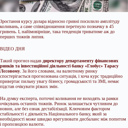
Зростання курсу долара відносно гривні посилило амплітуду
коливань, а саме співвідношення перетнуло позначку в 45
гривень. І, найімовірніше, така тенденція триватиме аж
до
перших тижнів липня.
ВІДЕО ДНЯ
Такий прогноз надав
директору департаменту фінансових
ринків та інвестиційної діяльності банку «Глобус» Тарасу
Лєсовому
. За його словами, на валютному ринку
спостерігається прогнозована ситуація, і хоча курс традиційно
привертає пильну увагу бізнесу, громадськості та ЗМІ, немає
підстав очікувати різких змін.
На думку експерта, поточні коливання не виходять за рамки
очікувань останніх тижнів. Ринок залишається чутливим до
новин, але без ознак дестабілізації. Ключовим фактором
стабільності є діяльність Національного банку, який за
необхідності може швидко врегулювати дисбаланс між попитом
і пропозицією валюти.