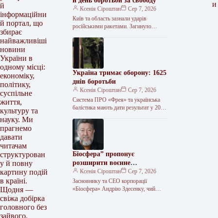
й день боротьби за свободу
и
й
Ксенія Сіроштан
Сер 7, 2026
інформаційни
Київ та область зазнали ударів
й портал, що
російськими ракетами. Загинуло
збирає
щонайменше 17 людей, десятки
найважливіші
отримали поранення. Атаковано
новини
цивільну інфраструктуру, зокрема
логістичні центри…
України в
одному місці:
Україна тримає оборону: 1625
економіку,
днів боротьби
політику,
Ксенія Сіроштан
Сер 7, 2026
суспільне
Система ПРО «Фрея» та українська
життя,
балістика мають дати результат у 2026-
культуру та
2027 роках, заявив Президент
науку. Ми
Володимир Зеленський. СБУ уразили
прагнемо
два патрульні…
давати
читачам
Біосфера” пропонує
структурован
розширити воєнне
у й повну
страхування та запровадити
Ксенія Сіроштан
Сер 7, 2026
картину подій
мораторій на перевірки
в країні.
Засновнику та СЕО корпорації
«Біосфера» Андрію Здесенку, чий
Щодня —
бізнес нещодавно зазнав збитків
свіжа добірка
наблизно на 150 мільйонів гривень
головного без
через ворожий удар…
зайвого.