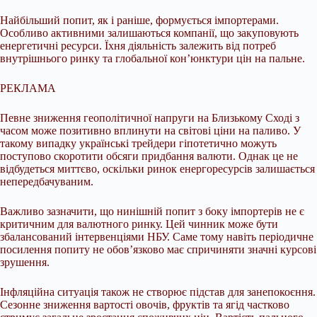
Найбільший попит, як і раніше, формується імпортерами.
Особливо активними залишаються компанії, що закуповують
енергетичні ресурси. Їхня діяльність залежить від потреб
внутрішнього ринку та глобальної кон’юнктури цін на пальне.
РЕКЛАМА
Певне зниження геополітичної напруги на Близькому Сході з
часом може позитивно вплинути на світові ціни на паливо. У
такому випадку українські трейдери гіпотетично можуть
поступово скоротити обсяги придбання валюти. Однак це не
відбудеться миттєво, оскільки ринок енергоресурсів залишається
непередбачуваним.
Важливо зазначити, що нинішній попит з боку імпортерів не є
критичним для валютного ринку. Цей чинник може бути
збалансований інтервенціями НБУ. Саме тому навіть періодичне
посилення попиту не обов’язково має спричиняти значні курсові
зрушення.
Інфляційна ситуація також не створює підстав для занепокоєння.
Сезонне зниження вартості овочів, фруктів та ягід частково