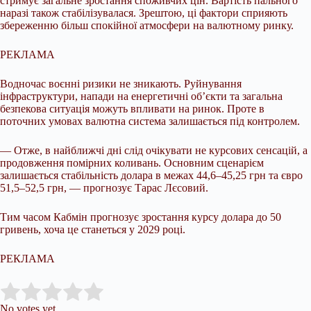
стримує загальне зростання споживчих цін. Вартість пального
наразі також стабілізувалася. Зрештою, ці фактори сприяють
збереженню більш спокійної атмосфери на валютному ринку.
РЕКЛАМА
Водночас воєнні ризики не зникають. Руйнування
інфраструктури, напади на енергетичні об’єкти та загальна
безпекова ситуація можуть впливати на ринок. Проте в
поточних умовах валютна система залишається під контролем.
— Отже, в найближчі дні слід очікувати не курсових сенсацій, а
продовження помірних коливань. Основним сценарієм
залишається стабільність долара в межах 44,6–45,25 грн та євро
51,5–52,5 грн, — прогнозує Тарас Лєсовий.
Тим часом Кабмін прогнозує зростання курсу долара до 50
гривень, хоча це станеться у 2029 році.
РЕКЛАМА
Submit Rating
Rate this item:
No votes yet.