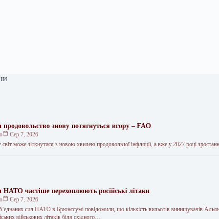
ни
на продовольство знову потягнуться вгору – FAO
ко
Сер 7, 2026
 світ може зіткнутися з новою хвилею продовольчої інфляції, а вже у 2027 році зростан
и НАТО частіше перехоплюють російські літаки
ко
Сер 7, 2026
’єднаних сил НАТО в Брюнссумі повідомили, що кількість вильотів винищувачів Алья
ських військових літаків біля східного…