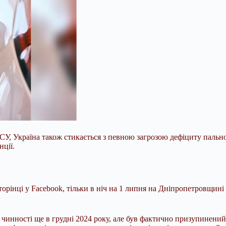
ЗСУ, Україна також стикається з певною загрозою дефіциту пальн
нції.
торінці у Facebook, тільки в ніч на 1 липня на Дніпропетровщин
в чинності ще в грудні 2024 року, але був фактично призупинений