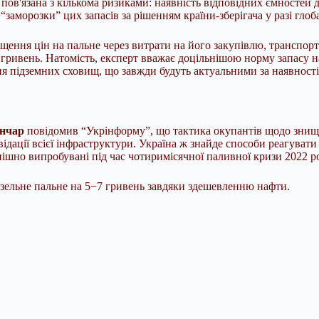
 пов'язана з кількома ризиками: наявність відповідних ємностей д
заморозки” цих запасів за рішенням країни-зберігача у разі глоб
щення цін на пальне через витрати на його закупівлю, транспорт
гривень. Натомість, експерт вважає доцільнішою норму запасу на
я підземних сховищ, що завжди будуть актуальними за наявності 
ончар
повідомив “Укрінформу”, що тактика окупантів щодо знище
ідації всієї інфраструктури. Україна ж знайде способи реагувати
пішно випробувані під час чотиримісячної паливної кризи 2022 р
зельне пальне на 5−7 гривень завдяки здешевленню нафти.