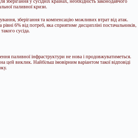
ля зберігання у сусідніх країнах, необхідність законодавчого
альної паливної кризи.
ування, зберігання та компенсацію можливих втрат від атак.
 рівні 6% від потреб, яка сприятиме дисципліні постачальників,
такого сусіда.
ння паливної інфраструктури не нова і продовжуватиметься.
 на цей виклик. Найбільш імовірним варіантом такої відповіді
оку.