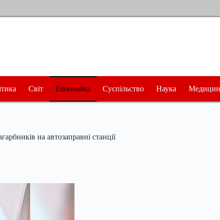
ітика
Світ
Економіка
Суспільство
Наука
Медицин
агарбників на автозаправні станції