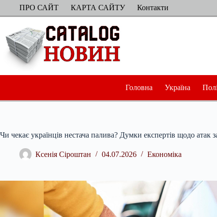
Перейти
ПРО САЙТ
КАРТА САЙТУ
Контакти
до
вмісту
Головна
Україна
Пол
Чи чекає українців нестача палива? Думки експертів щодо атак з
Ксенія Сіроштан
04.07.2026
Економіка