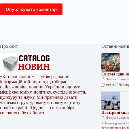
Опублікувати коментар
Про сайт
Останні нови
Світові ціни 
«Каталог новин» — універсальний
Поліна Більчен
інформаційний портал, що збирає
До кінця 2026 року
найважливіші новини України в одному
місці: економіку, політику, суспільне життя,
культуру та науку. Ми прагнемо давати
читачам структуровану й повну картину
подій в країні. Щодня — свіжа добірка
головного без зайвого.
Повітряні сил
Поліна Більчен
У Командуванні Об
перехоплення росій