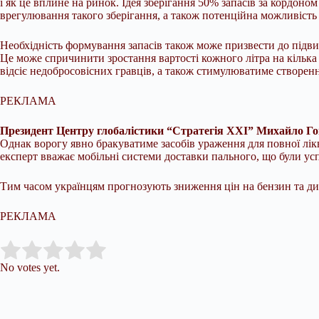
і як це вплине на ринок. Ідея зберігання 50% запасів за кордоном
врегулювання такого зберігання, а також потенційна можливість “
Необхідність формування запасів також може призвести до підви
Це може спричинити зростання вартості кожного літра на кілька 
відсіє недобросовісних гравців, а також стимулюватиме створенн
РЕКЛАМА
Президент Центру глобалістики “Стратегія XXI” Михайло Г
Однак ворогу явно бракуватиме засобів ураження для повної лікв
експерт вважає мобільні системи доставки пального, що були ус
Тим часом українцям прогнозують зниження цін на бензин та ди
РЕКЛАМА
Submit Rating
Rate this item:
No votes yet.