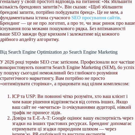
геніальну у своїй простоті відповідь на питання: «Як збільшити
кількість брендових запитів?». Він сказав: «Щоб збільшити
брендові запити, потрібно побудувати бренд». Це не мем, а
фундаментальна істина сучасного
SEO просування сайтів
.
Брендинг — це не про логотип, а про те, чи знає ринок про ваше
існування поза межами пошукового рядка. Без впізнаваності
ваше SEO завжди буде крихким і залежатиме від кожного
дрібного апдейту алгоритму.
Від Search Engine Optimization до Search Engine Marketing
У 2026 році термін SEO стає затісним. Професіонали все частіше
використовують поняття Search Engine Marketing (SEM), бо успіх
у пошуку сьогодні неможливий без глибокого розуміння
стратегічного маркетингу. Вам потрібно не просто
«оптимізувати сторінки», а працювати над цілим комплексом:
ICP та USP: Ви повинні чітко розуміти, хто ваш клієнт і
чим ваше рішення відрізняється від сотень інших. Якщо
ваш сайт не «мечиться» із очікуваннями аудиторії, ніякий
трафік не принесе лідів.
Довіра та E-E-A-T: Google оцінює вашу експертність через
згадки на інших трастових ресурсах. Брендинг допомагає
отримувати ці згадки природним шляхом — через
інтерв’ю, PR-публікації та виступи експертів.