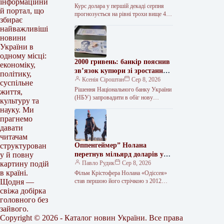
інформаційни
Курс долара у першій декаді серпня
й портал, що
прогнозується на рівні трохи вище 45
збирає
гривень. Наближення осені традиційно
найважливіші
посилює тривожність у частини…
новини
України в
одному місці:
2000 гривень: банкір пояснив
економіку,
зв’язок купюри зі зростанням
політику,
доходів громадян
Ксенія Сіроштан
Сер 8, 2026
суспільне
Рішення Національного банку України
життя,
(НБУ) запровадити в обіг нову
культуру та
найбільшу банкноту номіналом 2000
науку. Ми
гривень багатьма було сприйнято як
прагнемо
свідчення інфляції…
давати
читачам
Оппенгеймер” Нолана
структурован
перетнув мільярд доларів у
у й повну
прокаті
Павло Рудик
Сер 8, 2026
картину подій
в країні.
Фільм Крістофера Нолана «Одіссея»
став першою його стрічкою з 2012
Щодня —
року, яка заробила понад один мільярд
свіжа добірка
доларів США після виходу…
головного без
зайвого.
Copyright © 2026 - Каталог новин України. Все права