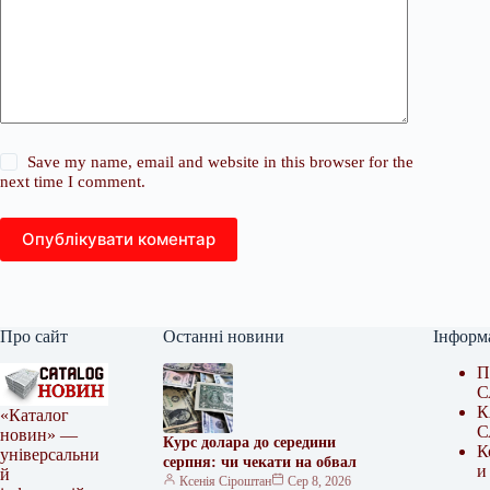
Save my name, email and website in this browser for the
next time I comment.
Опублікувати коментар
Про сайт
Останні новини
Інформ
П
С
К
«Каталог
С
новин» —
Курс долара до середини
К
універсальни
серпня: чи чекати на обвал
и
й
Ксенія Сіроштан
Сер 8, 2026