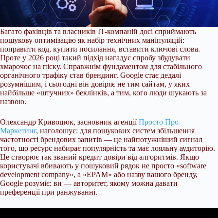
Багато фахівців та власників IT-компаній досі сприймають
пошукову оптимізацію як набір технічних маніпуляцій:
поправити код, купити посилання, вставити ключові слова.
Проте у 2026 році такий підхід нагадує спробу збудувати
хмарочос на піску. Справжнім фундаментом для стабільного
органічного трафіку став брендинг. Google стає дедалі
розумнішим, і сьогодні він довіряє не тим сайтам, у яких
найбільше «штучних» беклінків, а тим, кого люди шукають за
назвою.
Олександр Кривоцюк, засновник агенції
Просто Про
Маркетинг
, наголошує: для пошукових систем збільшення
частотності брендових запитів — це найпотужніший сигнал
того, що ресурс набирає популярність та має лояльну аудиторію.
Це створює так званий кредит довіри від алгоритмів. Якщо
користувачі вбивають у пошуковий рядок не просто «software
development company», а «EPAM» або назву вашого бренду,
Google розуміє: ви — авторитет, якому можна давати
преференції при ранжуванні.