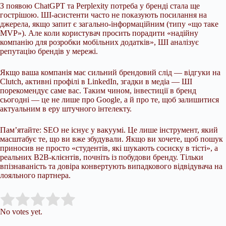
З появою ChatGPT та Perplexity потреба у бренді стала ще
гострішою. ШІ-асистенти часто не показують посилання на
джерела, якщо запит є загально-інформаційним (типу «що таке
MVP»). Але коли користувач просить порадити «надійну
компанію для розробки мобільних додатків», ШІ аналізує
репутацію брендів у мережі.
Якщо ваша компанія має сильний брендовий слід — відгуки на
Clutch, активні профілі в LinkedIn, згадки в медіа — ШІ
порекомендує саме вас. Таким чином, інвестиції в бренд
сьогодні — це не лише про Google, а й про те, щоб залишитися
актуальним в еру штучного інтелекту.
Пам’ятайте: SEO не існує у вакуумі. Це лише інструмент, який
масштабує те, що ви вже збудували. Якщо ви хочете, щоб пошук
приносив не просто «студентів, які шукають сосиску в тісті», а
реальних B2B-клієнтів, почніть із побудови бренду. Тільки
впізнаваність та довіра конвертують випадкового відвідувача на
лояльного партнера.
Submit Rating
Rate this item:
No votes yet.