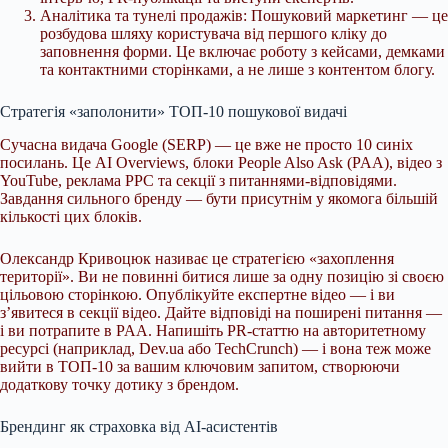
Аналітика та тунелі продажів: Пошуковий маркетинг — це
розбудова шляху користувача від першого кліку до
заповнення форми. Це включає роботу з кейсами, демками
та контактними сторінками, а не лише з контентом блогу.
Стратегія «заполонити» ТОП-10 пошукової видачі
Сучасна видача Google (SERP) — це вже не просто 10 синіх
посилань. Це AI Overviews, блоки People Also Ask (PAA), відео з
YouTube, реклама PPC та секції з питаннями-відповідями.
Завдання сильного бренду — бути присутнім у якомога більшій
кількості цих блоків.
Олександр Кривоцюк називає це стратегією «захоплення
території». Ви не повинні битися лише за одну позицію зі своєю
цільовою сторінкою. Опублікуйте експертне відео — і ви
з’явитеся в секції відео. Дайте відповіді на поширені питання —
і ви потрапите в PAA. Напишіть PR-статтю на авторитетному
ресурсі (наприклад, Dev.ua або TechCrunch) — і вона теж може
вийти в ТОП-10 за вашим ключовим запитом, створюючи
додаткову точку дотику з брендом.
Брендинг як страховка від AI-асистентів