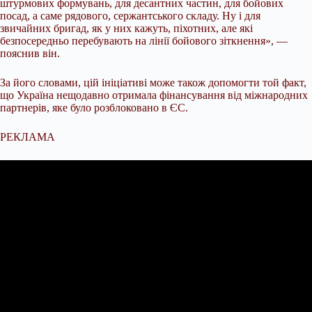
штурмових формувань, для десантних частин, для бойових
посад, а саме рядового, сержантського складу. Ну і для
звичайних бригад, як у них кажуть, піхотних, але які
безпосередньо перебувають на лінії бойового зіткнення», —
пояснив він.
За його словами, цій ініціативі може також допомогти той факт,
що Україна нещодавно отримала фінансування від міжнародних
партнерів, яке було розблоковано в ЄС.
РЕКЛАМА