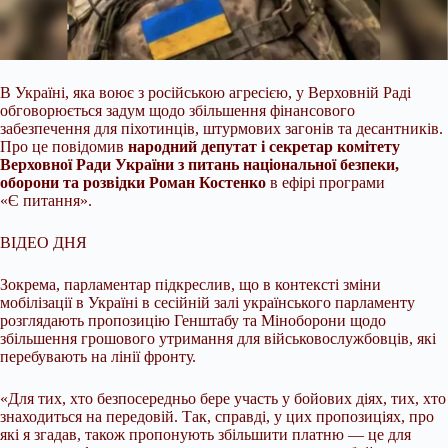
В Україні, яка воює з російською агресією, у Верховній Раді
обговорюється задум щодо збільшення фінансового
забезпечення для піхотинців, штурмових загонів та
десантників.
Про це повідомив
народний депутат і секретар комітету
Верховної Ради України з питань національної безпеки,
оборони та розвідки Роман Костенко
в ефірі програми
«Є питання».
ВІДЕО ДНЯ
Зокрема, парламентар підкреслив, що в контексті зміни
мобілізації в Україні в сесійній залі українського парламенту
розглядають пропозицію Генштабу та Міноборони щодо
збільшення грошового утримання для військовослужбовців, які
перебувають на лінії фронту.
«Для тих, хто безпосередньо бере участь у бойових діях, тих, хто
знаходиться на передовій. Так, справді, у цих пропозиціях, про
які я згадав, також пропонують збільшити платню — це для