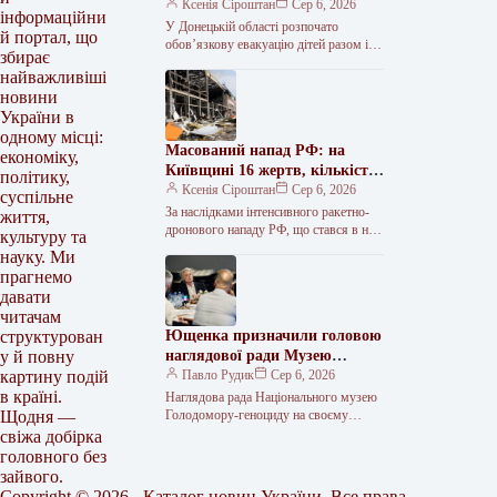
найнебезпечніших зон
Ксенія Сіроштан
Сер 6, 2026
інформаційни
Краматорська та двох сусідніх
У Донецькій області розпочато
й портал, що
селищ.
обов’язкову евакуацію дітей разом із
збирає
батьками з населених пунктів
найважливіші
Красноторка та Біленьке, а також
новини
найбільш вразливих…
України в
одному місці:
Масований напад РФ: на
економіку,
Київщині 16 жертв, кількість
політику,
поранених сягнула 36
Ксенія Сіроштан
Сер 6, 2026
суспільне
За наслідками інтенсивного ракетно-
життя,
дронового нападу РФ, що стався в ніч
культуру та
проти 5 серпня, на Київщині
науку. Ми
зафіксовано 36 поранених, 16 людей…
прагнемо
давати
читачам
Ющенка призначили головою
структурован
наглядової ради Музею
у й повну
Голодомору
Павло Рудик
Сер 6, 2026
картину подій
в країні.
Наглядова рада Національного музею
Голодомору-геноциду на своєму
Щодня —
першому засіданні обрала керівний
свіжа добірка
склад та визначила основні напрями
головного без
подальшої роботи. Як передає…
зайвого.
Copyright © 2026 - Каталог новин України. Все права