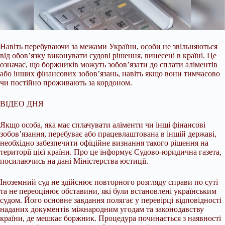
Навіть перебуваючи за межами України, особи не звільняються
від обов’язку виконувати судові рішення, винесені в країні. Це
означає, що боржників можуть зобов’язати до
сплати аліментів
або інших фінансових зобов’язань, навіть якщо вони тимчасово
чи постійно проживають за кордоном.
ВІДЕО ДНЯ
Якщо особа, яка має сплачувати аліменти чи інші фінансові
зобов’язання, перебуває або працевлаштована в іншій державі,
необхідно забезпечити офіційне визнання такого рішення на
території цієї країни. Про це інформує Судово-юридична газета,
посилаючись на дані Міністерства юстиції.
Іноземний суд не здійснює повторного розгляду справи по суті
та не переоцінює обставини, які були встановлені українським
судом. Його основне завдання полягає у перевірці відповідності
наданих документів міжнародним угодам та законодавству
країни, де мешкає боржник. Процедура починається з наявності