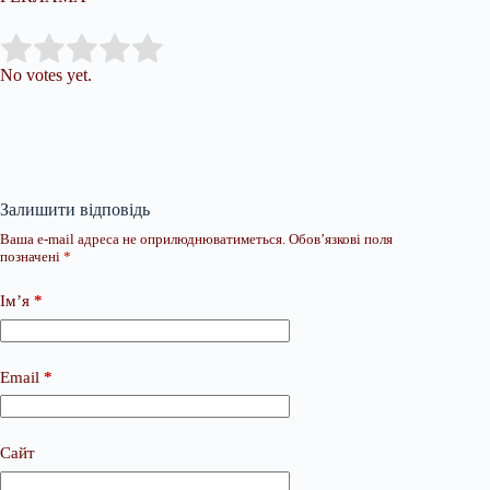
Submit Rating
Rate this item:
No votes yet.
Залишити відповідь
Ваша e-mail адреса не оприлюднюватиметься.
Обов’язкові поля
позначені
*
Ім’я
*
Email
*
Сайт