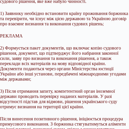
судового рішення, яке вже набуло чинності.
1) Заявнику необхідно встановити країну проживання боржника
та перевірити, чи існує між цією державою та Україною договір
про взаємне визнання та виконання судових рішень;
РЕКЛАМА
2) Формується пакет документів, що включає копію судового
рішення, документ, що підтверджує його набрання законної
сили, заяву про визнання та виконання рішення, а також
переклади всіх матеріалів на мову відповідної країни.
Документи подаються через органи Міністерства юстиції
України або інші установи, передбачені міжнародними угодами
між державами;
3) Після отримання запиту, компетентний орган іноземної
держави проводить перевірку наданих матеріалів. У разі
відсутності підстав для відмови, рішення українського суду
отримує визнання на території цієї країни.
Після винесення позитивного рішення, ініціюється процедура
примусового виконання. З боржника стягуватимуться аліменти