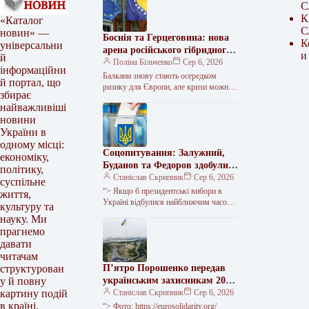
С
К
«Каталог
С
новин» —
Боснія та Герцеговина: нова
К
універсальни
арена російського гібридного
и
й
протистояння?
Поліна Більченко
Сер 6, 2026
інформаційни
Балкани знову стають осередком
й портал, що
ризику для Європи, але кризи можна
збирає
уникнути Поки увага Заходу
найважливіші
зосереджена на протистоянні Росії в
новини
Україні,…
України в
одному місці:
Соцопитування: Залужний,
економіку,
Буданов та Федоров здобули б
політику,
перемогу над Зеленським у
Станіслав Скрипник
Сер 6, 2026
суспільне
другому турі виборів, тоді як
“> Якщо б президентські вибори в
життя,
у першому турі він посідає
Україні відбулися найближчим часом,
культуру та
чинний голова держави Володимир
перше місце.
науку. Ми
Зеленський та посол України у
прагнемо
Великій…
давати
читачам
П’ятро Порошенко передав
структурован
українським захисникам 20
у й повну
комплексів “Ай-Петрі”,
Станіслав Скрипник
Сер 6, 2026
картину подій
кошти на які були зібрані
в країні.
“> Фото: https://eurosolidarity.org/