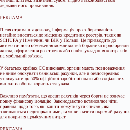
чи інші платежі, визначені судом, згідно з законодавством
держави його проживання.
РЕКЛАМА
Після отримання дозволу, інформація про заборгованість
негайно вноситься до місцевих кредитних реєстрів, таких як
SCHUFA у Німеччині чи BIK у Польщі. Це призводить до
автоматичного обмеження можливостей боржника щодо оренди
житла, оформлення розстрочок або навіть укладання контрактів
на мобільний зв’язок.
У багатьох країнах ЄС виконавчі органи мають повноваження
не лише блокувати банківські рахунки, але й безпосередньо
утримувати до 50% офіційної заробітної плати або соціальних
виплат особи на користь стягувача.
Важливо пам’ятати, що арешт рахунків через борги не означає
повну фінансову ізоляцію. Законодавство встановлює чіткі
правила щодо того, які кошти можуть бути списані, які
залишаються недоторканними, та як визначити окремий рахунок
для покриття щомісячних витрат.
РЕКЛАМА