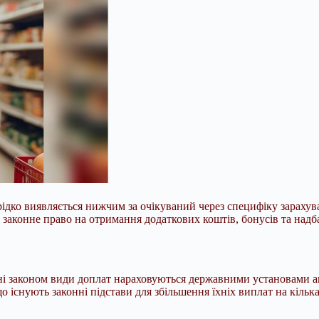
ерідко виявляється нижчим за очікуваний через специфіку зараху
ь законне право на отримання додаткових коштів, бонусів та надб
ені законом види доплат нараховуються державними установами а
 існують законні підстави для збільшення їхніх виплат на кільк