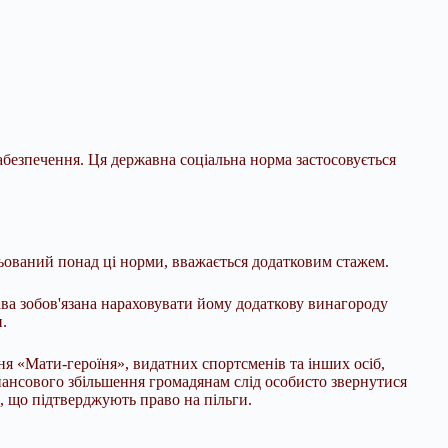
забезпечення. Ця державна соціальна норма застосовується
ацьований понад ці норми, вважається додатковим стажем.
а зобов'язана нараховувати йому додаткову винагороду
.
ня «Мати-героїня», видатних спортсменів та інших осіб,
ансового збільшення громадянам слід особисто звернутися
, що підтверджують право на пільги.