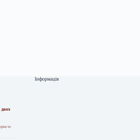
Інформація
 двох
орка та