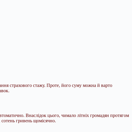
вання страхового стажу. Проте, його суму можна
й варто
авок.
втоматично. Внаслідок цього, чимало літніх громадян протягом
а сотень гривень щомісячно.