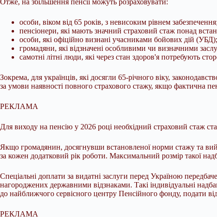
Отже, на збільшення пенсії можуть розраховувати:
особи, віком від 65 років, з невисоким рівнем забезпечення
пенсіонери, які мають значний страховий стаж понад вста
особи, які офіційно визнані учасниками бойових дій (УБД)
громадяни, які відзначені особливими чи визначними засл
самотні літні люди, які через стан здоров'я потребують сто
Зокрема, для українців, які досягли 65-річного віку, законодав
за умови наявності повного страхового стажу, якщо фактична пен
РЕКЛАМА
Для виходу на пенсію у 2026 році необхідний страховий стаж ста
Якщо громадянин, досягнувши встановленої норми стажу та вийш
за кожен додатковий рік роботи. Максимальний розмір такої надб
Спеціальні доплати за видатні заслуги перед Україною передбаче
нагороджених державними відзнаками. Такі індивідуальні надба
до найближчого сервісного центру Пенсійного фонду, подати від
РЕКЛАМА