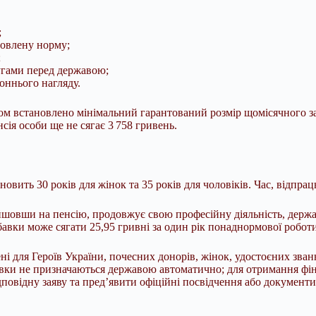
;
новлену норму;
;
угами перед державою;
роннього нагляду.
ством встановлено мінімальний гарантований розмір щомісячного 
сія особи ще не сягає 3 758 гривень.
новить 30 років для жінок та 35 років для чоловіків. Час, відпр
овши на пенсію, продовжує свою професійну діяльність, держав
авки може сягати 25,95 гривні за один рік понаднормової роботи
ні для Героїв України, почесних донорів, жінок, удостоєних зван
вки не призначаються державою автоматично; для отримання фін
повідну заяву та пред’явити офіційні посвідчення або документи