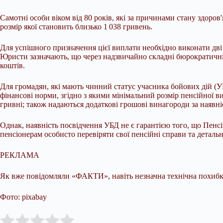
Самотні особи віком від 80 років, які за причинами стану здор
розмір якої становить близько 1 038 гривень.
Для успішного призначення цієї виплати необхідно виконати дві
Юристи зазначають, що через надзвичайно складні бюрократичні 
коштів.
Для громадян, які мають чинний статус учасника бойових дій (У
фінансові норми, згідно з якими мінімальний розмір пенсійної в
гривні; також надаються додаткові грошові винагороди за наявні
Однак, наявність посвідчення УБД не є гарантією того, що Пенс
пенсіонерам особисто перевіряти свої пенсійні справи та детально
РЕКЛАМА
Як вже повідомляли «ФАКТИ», навіть незначна технічна похибка
Фото: pixabay
Submit Rating
Rate this item: