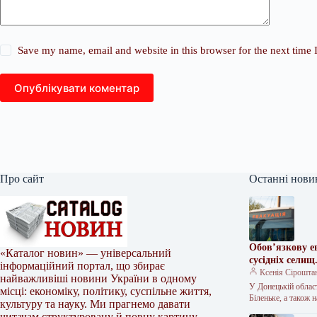
Save my name, email and website in this browser for the next time
Опублікувати коментар
Про сайт
Останні нови
Обов’язкову е
«Каталог новин» — універсальний
сусідніх селищ
інформаційний портал, що збирає
Ксенія Сірошта
найважливіші новини України в одному
У Донецькій област
місці: економіку, політику, суспільне життя,
Біленьке, а також
культуру та науку. Ми прагнемо давати
читачам структуровану й повну картину