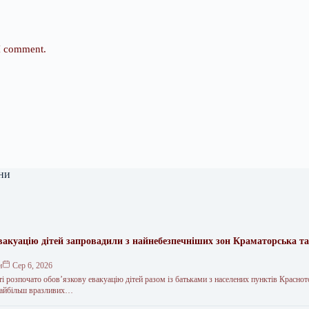
 I comment.
ни
вакуацію дітей запровадили з найнебезпечніших зон Краматорська та
.
н
Сер 6, 2026
і розпочато обов’язкову евакуацію дітей разом із батьками з населених пунктів Краснот
 найбільш вразливих…