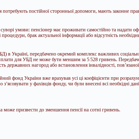
ов'я потребують постійної сторонньої допомоги, мають законне п
 суворі умови: пенсіонер має проживати самостійно та надати оф
процедури, брак актуальної інформації або відсутність необхідн
БД) в Україні, передбачено окремий комплекс важливих соціальн
иплати для УБД не може бути меншим за 5 528 гривень. Передбаче
сть державних нагород або встановлення інвалідності, пов’язано
ійний фонд України вже врахував усі ці коефіцієнти при розрах
 з’ясовувати у фахівців фонду, чи були внесені всі необхідні дан
 може призвести до зменшення пенсії на сотні гривень.