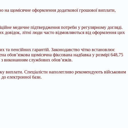
раво на щомісячне оформлення додаткової грошової виплати,
іційне медичне підтвердження потреби у регулярному догляді.
их довідок, літні люди часто відмовляються від оформлення цих
их та пенсійних гарантій. Законодавство чітко встановлює
на обов’язкова щомісячна фіксована надбавка у розмірі 648,75
ї з виконанням службових обов’язків.
унку виплати. Спеціалісти наполегливо рекомендують військовим
і до електронної бази.