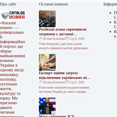
Про сайт
Останні новини
Інформ
П
С
К
«Каталог
С
новин» —
Російські атаки спричинили
К
універсальни
затримки у доставці
и
й
підручників для учнів
Поліна Більченко
Сер 8, 2026
інформаційни
Учні четвертих і дев’ятих класів
й портал, що
можуть отримати частину друкованих
збирає
підручників із затримкою щонайменше
найважливіші
на два місяці через російські удари
новини
по…
України в
одному місці:
Експерт оцінив загрозу
економіку,
відключення українських міст
політику,
від водопостачання
Поліна Більченко
Сер 8, 2026
суспільне
Росія може атакувати водопостачання:
життя,
чи готова Україна до такого сценарію?
культуру та
Заява віцепрем’єр-міністра – міністра
науку. Ми
енергетики Дениса Шмигаля про те,
прагнемо
що…
давати
читачам
Маск заборонив ЗСУ
структурован