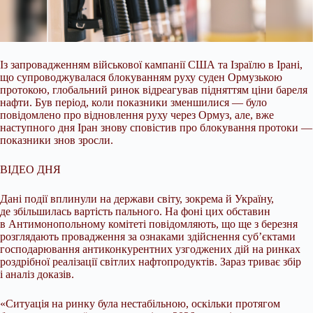
Із запровадженням військової кампанії США та Ізраїлю в Ірані,
що супроводжувалася блокуванням руху суден Ормузькою
протокою, глобальний ринок відреагував підняттям ціни
бареля
нафти. Був період, коли показники зменшилися — було
повідомлено про відновлення руху через Ормуз, але, вже
наступного дня Іран знову сповістив про блокування протоки —
показники знов зросли.
ВІДЕО ДНЯ
Дані події вплинули на держави світу, зокрема й Україну,
де збільшилась вартість пального. На фоні цих обставин
в Антимонопольному комітеті повідомляють, що ще з березня
розглядають провадження за ознаками здійснення суб’єктами
господарювання антиконкурентних узгоджених дій на ринках
роздрібної реалізації світлих нафтопродуктів. Зараз триває збір
і аналіз доказів.
«Ситуація на ринку була нестабільною, оскільки протягом