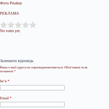
Фото Pixabay
РЕКЛАМА
Submit Rating
Rate this item:
No votes yet.
Залишити відповідь
Ваша e-mail адреса не оприлюднюватиметься.
Обов’язкові поля
позначені
*
Ім’я
*
Email
*