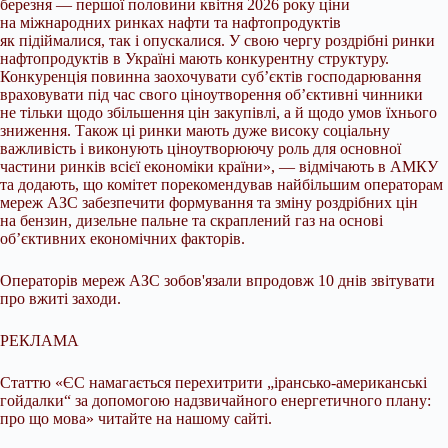
березня — першої половини квітня 2026 року ціни
на міжнародних ринках нафти та нафтопродуктів
як підіймалися, так і опускалися. У свою чергу роздрібні ринки
нафтопродуктів в Україні мають конкурентну структуру.
Конкуренція повинна заохочувати суб’єктів господарювання
враховувати під час свого ціноутворення об’єктивні чинники
не тільки щодо збільшення цін закупівлі, а й щодо умов їхнього
зниження. Також ці ринки мають дуже високу соціальну
важливість і виконують ціноутворюючу роль для основної
частини ринків всієї економіки країни», — відмічають в АМКУ
та додають, що комітет порекомендував найбільшим операторам
мереж АЗС забезпечити формування та зміну роздрібних цін
на бензин, дизельне пальне та скраплений газ на основі
об’єктивних економічних факторів.
Операторів мереж АЗС зобов'язали впродовж 10 днів звітувати
про вжиті заходи.
РЕКЛАМА
Статтю «ЄС намагається перехитрити „ірансько-американські
гойдалки“ за допомогою надзвичайного енергетичного плану:
про що мова» читайте на нашому сайті.