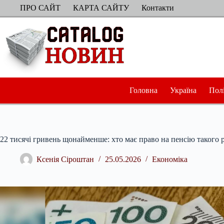
Перейти
ПРО САЙТ
КАРТА САЙТУ
Контакти
до
вмісту
Головна
Україна
Пол
22 тисячі гривень щонайменше: хто має право на пенсію такого 
Ксенія Сіроштан
25.05.2026
Економіка