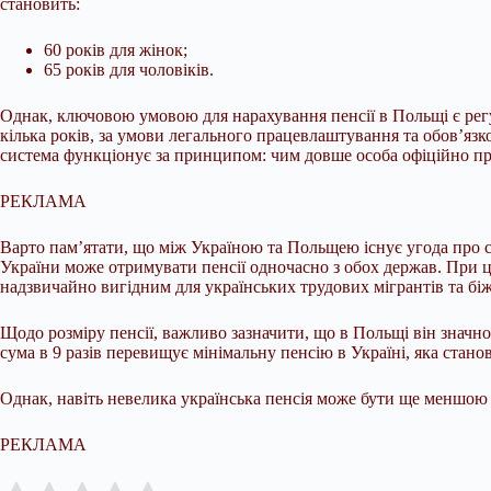
становить:
60 років для жінок;
65 років для чоловіків.
Однак, ключовою умовою для нарахування пенсії в Польщі є регу
кілька років, за умови легального працевлаштування та обов’язк
система функціонує за принципом: чим довше особа офіційно пра
РЕКЛАМА
Варто пам’ятати, що між Україною та Польщею існує угода про с
України може отримувати пенсії одночасно з обох держав. При ц
надзвичайно вигідним для українських трудових мігрантів та біже
Щодо розміру пенсії, важливо зазначити, що в Польщі він значн
сума в 9 разів перевищує мінімальну пенсію в Україні, яка стано
Однак, навіть невелика українська пенсія може бути ще меншою ч
РЕКЛАМА