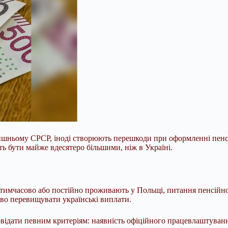
олишньому СРСР, іноді створюють перешкоди при оформленні пенсі
ь бути майже вдесятеро більшими, ніж в Україні.
кі тимчасово або постійно проживають у Польщі, питання пенсійн
єво перевищувати українські виплати.
овідати певним критеріям: наявність офіційного працевлаштуванн