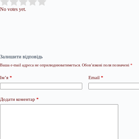
Submit Rating
Rate this item:
No votes yet.
Залишити відповідь
Ваша e-mail адреса не оприлюднюватиметься.
Обов’язкові поля позначені
*
Ім’я
*
Email
*
Додати коментар
*