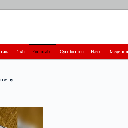
ітика
Світ
Економіка
Суспільство
Наука
Медицин
розміру