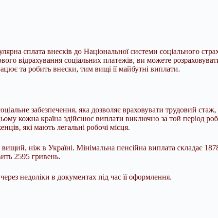
лярна сплата внесків до Національної системи соціального стра
ового відрахування соціальних платежів, ви можете розраховувати
цює та робить внески, тим вищі її майбутні виплати.
оціальне забезпечення, яка дозволяє враховувати трудовий стаж,
ьому кожна країна здійснює виплати виключно за той період робо
нців, які мають легальні робочі місця.
о вищий, ніж в Україні. Мінімальна пенсійна виплата складає 18
вить 2595 гривень.
ерез недоліки в документах під час її оформлення.