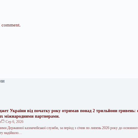
 I comment.
ни
жет України від початку року отримав понад 2 трильйони гривень: 
их міжнародними партнерами.
н
Сер 6, 2026
ими Державної казначейської служби, за період з січня по липень 2026 року до основно
ету надійшло…