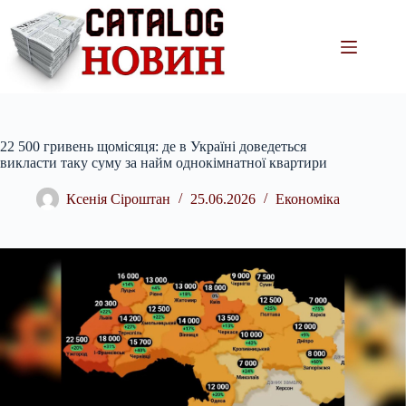
Перейти
до
вмісту
22 500 гривень щомісяця: де в Україні доведеться
викласти таку суму за найм однокімнатної квартири
Ксенія Сіроштан
25.06.2026
Економіка