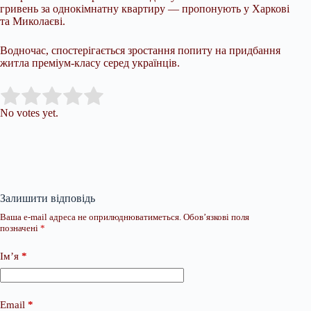
гривень за однокімнатну квартиру — пропонують у Харкові
та Миколаєві.
Водночас, спостерігається зростання попиту на придбання
житла преміум-класу серед українців.
Submit Rating
Rate this item:
No votes yet.
Залишити відповідь
Ваша e-mail адреса не оприлюднюватиметься.
Обов’язкові поля
позначені
*
Ім’я
*
Email
*