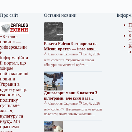
Про сайт
Останні новини
Інформ
П
С
К
«Каталог
С
новин» —
Ракета Falcon 9 створила на
К
універсальни
Місяці кратер — його вже
и
й
зафіксували з орбіти
Станіслав Скрипник
Сер 6, 2026
інформаційни
ref=”content”> Український апарат
й портал, що
«Данурі» на місячній орбіті
збирає
сфотографував кратер у падінні
найважливіші
другого ступеня ракети Falcon 9 на
новини
поверхню супутника. Апарат…
України в
одному місці:
Динозаври мали б важити 3
економіку,
кілограми, але їхня вага
політику,
сягала тонни. Винними в
Станіслав Скрипник
Сер 6, 2026
суспільне
цьому визнали ссавців –
ref=”content”> Палеонтологи не змогли
життя,
nauka.ua | Наука українською
пояснити, чому навiть найменшi
культуру та
динозаври значно бiльше за своєчних
науку. Ми
родичiв птахів. Згiдно з моделлю, що
прагнемо
розрахована…
давати