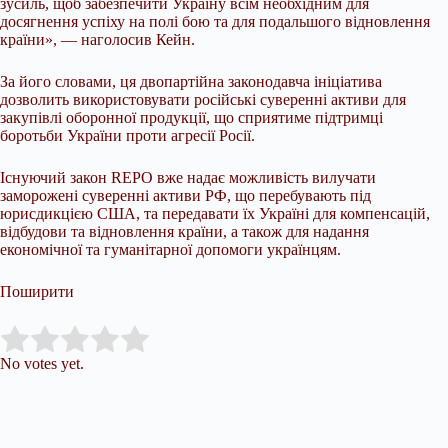
зусиль, щоб забезпечити Україну всім необхідним для
досягнення успіху на полі бою та для подальшого відновлення
країни», — наголосив Кейн.
За його словами, ця двопартійна законодавча ініціатива
дозволить використовувати російські суверенні активи для
закупівлі оборонної продукції, що сприятиме підтримці
боротьби України проти агресії Росії.
Існуючий закон REPO вже надає можливість вилучати
заморожені суверенні активи РФ, що перебувають під
юрисдикцією США, та передавати їх Україні для компенсацій,
відбудови та відновлення країни, а також для надання
економічної та гуманітарної допомоги українцям.
Поширити
Submit Rating
Rate this item:
No votes yet.