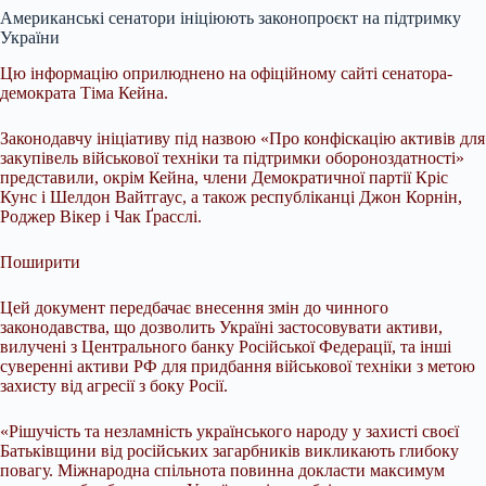
Американські сенатори ініціюють законопроєкт на підтримку
України
Цю інформацію оприлюднено на офіційному сайті сенатора-
демократа Тіма Кейна.
Законодавчу ініціативу під назвою «Про конфіскацію активів для
закупівель військової техніки та підтримки обороноздатності»
представили, окрім Кейна, члени Демократичної партії Кріс
Кунс і Шелдон Вайтгаус, а також республіканці Джон Корнін,
Роджер Вікер і Чак Ґрасслі.
Поширити
Цей документ передбачає внесення змін до чинного
законодавства, що дозволить Україні застосовувати активи,
вилучені з Центрального банку Російської Федерації, та інші
суверенні активи РФ для придбання військової техніки з метою
захисту від агресії з боку Росії.
«Рішучість та незламність українського народу у захисті своєї
Батьківщини від російських загарбників викликають глибоку
повагу. Міжнародна спільнота повинна докласти максимум