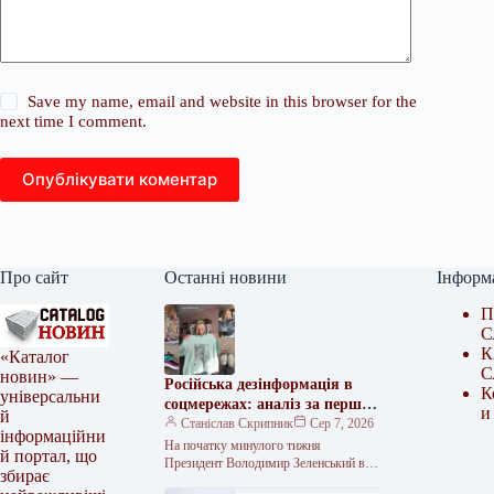
Save my name, email and website in this browser for the
next time I comment.
Опублікувати коментар
Про сайт
Останні новини
Інформ
П
С
К
«Каталог
С
новин» —
Російська дезінформація в
К
універсальни
соцмережах: аналіз за перший
и
й
тиждень серпня 2026 року
Станіслав Скрипник
Сер 7, 2026
інформаційни
На початку минулого тижня
й портал, що
Президент Володимир Зеленський в
збирає
інтерв’ю Sky News закликав українців