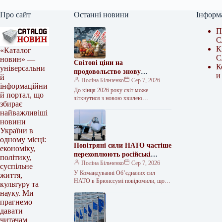
Про сайт
Останні новини
Інформ
П
С
К
«Каталог
С
новин» —
Світові ціни на
К
універсальни
продовольство знову
и
й
потягнуться вгору – FAO
Поліна Більченко
Сер 7, 2026
інформаційни
До кінця 2026 року світ може
й портал, що
зіткнутися з новою хвилею
збирає
продовольчої інфляції, а вже у 2027
найважливіші
році зростання цін на…
новини
України в
одному місці:
Повітряні сили НАТО частіше
економіку,
перехоплюють російські
політику,
літаки
Поліна Більченко
Сер 7, 2026
суспільне
У Командуванні Об’єднаних сил
життя,
НАТО в Брюнссумі повідомили, що
культуру та
кількість вильотів винищувачів
науку. Ми
Альянсу для перехоплення російських
прагнемо
військових літаків біля східного…
давати
читачам