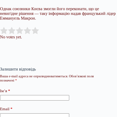
Однак союзники Києва змогли його переконати, що це
невигідне рішення — таку інформацію надав французький лідер
Еммануель Макрон.
Submit Rating
Rate this item:
No votes yet.
Залишити відповідь
Ваша e-mail адреса не оприлюднюватиметься.
Обов’язкові поля
позначені
*
Ім’я
*
Email
*