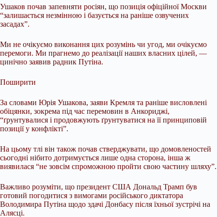
Ушаков почав запевняти росіян, що позиція офіційної Москви
“залишається незмінною і базується на раніше озвучених
засадах”.
Ми не очікуємо виконання цих розумінь чи угод, ми очікуємо
перемоги. Ми прагнемо до реалізації наших власних цілей, —
цинічно заявив радник Путіна.
Поширити
За словами Юрія Ушакова, заяви Кремля та раніше висловлені
обіцянки, зокрема під час перемовин в Анкориджі,
“ґрунтувалися і продовжують ґрунтуватися на її принциповій
позиції у конфлікті”.
На цьому тлі він також почав стверджувати, що домовленостей
сьогодні нібито дотримується лише одна сторона, інша ж
виявилася “не зовсім спроможною пройти свою частину шляху”.
Важливо розуміти, що президент США Дональд Трамп був
готовий погодитися з вимогами російського диктатора
Володимира Путіна щодо здачі Донбасу після їхньої зустрічі на
Алясці.