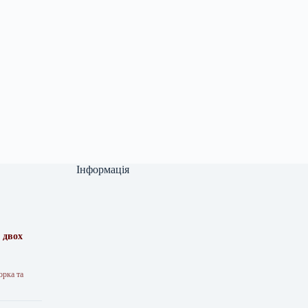
Інформація
 двох
орка та