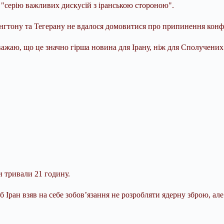
а "серію важливих дискусій з іранською стороною".
гтону та Тегерану не вдалося домовитися про припинення конфл
 вважаю, що це значно гірша новина для Ірану, ніж для Сполуче
и тривали 21 годину.
ран взяв на себе зобов’язання не розробляти ядерну зброю, але 