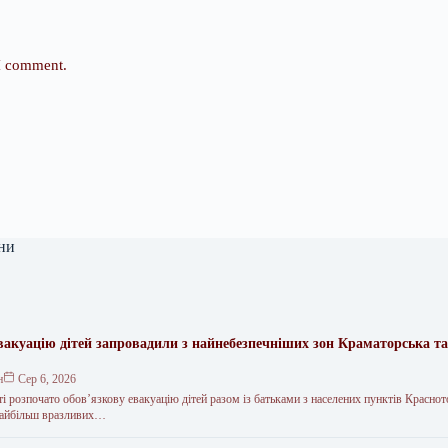
 I comment.
ни
вакуацію дітей запровадили з найнебезпечніших зон Краматорська та
.
н
Сер 6, 2026
і розпочато обов’язкову евакуацію дітей разом із батьками з населених пунктів Краснот
 найбільш вразливих…