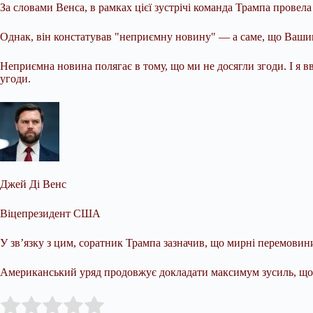
За словами Венса, в рамках цієї зустрічі команда Трампа провел
Однак, він констатував "неприємну новину" — а саме, що Вашин
Неприємна новина полягає в тому, що ми не досягли згоди. І я
угоди.
Джей Ді Венс
Віцепрезидент США
У зв’язку з цим, соратник Трампа зазначив, що мирні перемовин
Американський уряд продовжує докладати максимум зусиль, щоб І
Submit Rating
Rate this item: