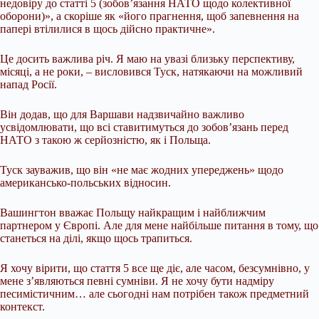
недовіру до статті 5 (зобов’язання НАТО щодо колективної
оборони)», а скоріше як «його прагнення, щоб запевнення на
папері втілилися в щось дійсно практичне».
Це досить важлива річ. Я маю на увазі близьку перспективу,
місяці, а не роки, – висловився Туск, натякаючи на можливий
напад Росії.
Він додав, що для Варшави надзвичайно важливо
усвідомлювати, що всі ставитимуться до зобов’язань перед
НАТО з такою ж серйозністю, як і Польща.
Туск зауважив, що він «не має жодних упереджень» щодо
американсько-польських відносин.
Вашингтон вважає Польщу найкращим і найближчим
партнером у Європі. Але для мене найбільше питання в тому, що
станеться на ділі, якщо щось трапиться.
Я хочу вірити, що стаття 5 все ще діє, але часом, безсумнівно, у
мене з’являються певні сумніви. Я не хочу бути надміру
песимістичним… але сьогодні нам потрібен також предметний
контекст.