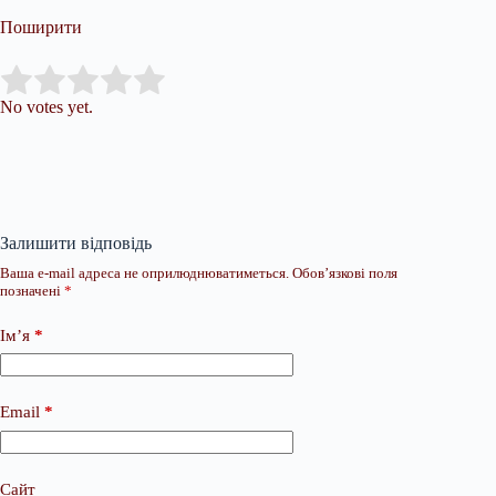
Поширити
Submit Rating
Rate this item:
No votes yet.
Залишити відповідь
Ваша e-mail адреса не оприлюднюватиметься.
Обов’язкові поля
позначені
*
Ім’я
*
Email
*
Сайт