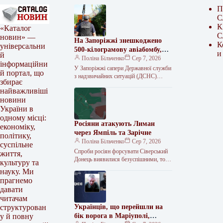
П
С
К
«Каталог
С
новин» —
На Запоріжжі знешкоджено
К
універсальни
500-кілограмову авіабомбу,
и
й
що впала на 10-метрову
Поліна Більченко
Сер 7, 2026
інформаційни
глибину
У Запоріжжі сапери Державної служби
й портал, що
з надзвичайних ситуацій (ДСНС)
збирає
знищили російську авіабомбу
найважливіші
ФАБ-500 вагою близько 500
новини
кілограмів. Боєприпас не здетонував…
України в
одному місці:
Росіяни атакують Лиман
економіку,
через Ямпіль та Зарічне
політику,
Поліна Більченко
Сер 7, 2026
суспільне
Спроби росіян форсувати Сіверський
життя,
Донець виявилися безуспішними, тож
культуру та
ворог шукає обхідні шляхи. Російські
науку. Ми
війська продовжують спроби
прагнемо
прорватися до міста Лиман…
давати
читачам
Українців, що перейшли на
структурован
бік ворога в Маріуполі,
у й повну