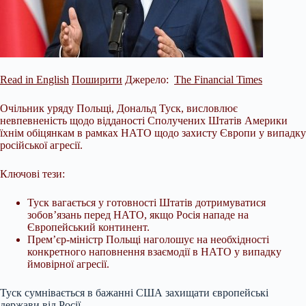
Read in English
Поширити
Джерело:
The Financial Times
Очільник уряду Польщі, Дональд Туск, висловлює
невпевненість щодо відданості Сполучених Штатів Америки
їхнім обіцянкам в рамках НАТО щодо захисту Європи у випадку
російської агресії.
Ключові тези:
Туск вагається у готовності Штатів дотримуватися
зобов’язань перед НАТО, якщо Росія нападе на
Європейський континент.
Прем’єр-міністр Польщі наголошує на необхідності
конкретного наповнення взаємодії в НАТО у випадку
ймовірної агресії.
Туск
сумнівається в бажанні США захищати європейські
держави від Росії