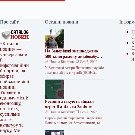
Про сайт
Останні новини
Інформ
П
С
К
«Каталог
С
новин» —
На Запоріжжі знешкоджено
К
універсальни
500-кілограмову авіабомбу,
и
й
що впала на 10-метрову
Поліна Більченко
Сер 7, 2026
інформаційни
глибину
У Запоріжжі сапери Державної служби
й портал, що
з надзвичайних ситуацій (ДСНС)
збирає
знищили російську авіабомбу
найважливіші
ФАБ-500 вагою близько 500
новини
кілограмів. Боєприпас не здетонував…
України в
одному місці:
Росіяни атакують Лиман
економіку,
через Ямпіль та Зарічне
політику,
Поліна Більченко
Сер 7, 2026
суспільне
Спроби росіян форсувати Сіверський
життя,
Донець виявилися безуспішними, тож
культуру та
ворог шукає обхідні шляхи. Російські
науку. Ми
війська продовжують спроби