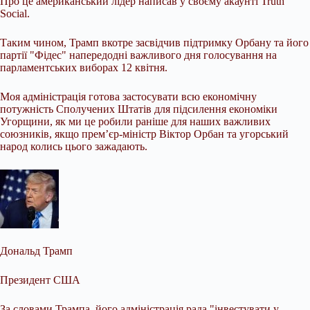
Про це американський лідер написав у своєму акаунті Truth
Social.
Таким чином, Трамп вкотре
засвідчив підтримку Орбану та його
партії "Фідес" напередодні важливого дня голосування на
парламентських виборах 12 квітня.
Моя адміністрація готова застосувати всю економічну
потужність Сполучених Штатів для підсилення економіки
Угорщини, як ми це робили раніше для наших важливих
союзників, якщо прем’єр-міністр Віктор Орбан та угорський
народ колись цього зажадають.
Дональд Трамп
Президент США
За словами Трампа, його адміністрація рада "інвестувати у