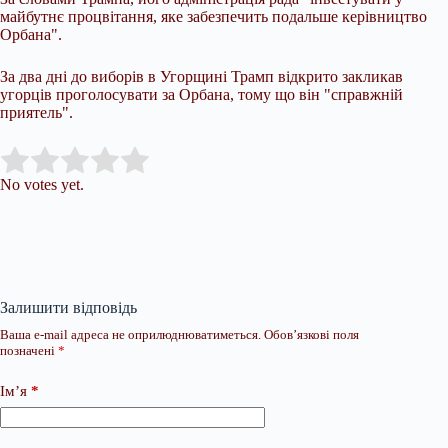
майбутнє процвітання, яке забезпечить подальше керівництво
Орбана".
За два дні до виборів в Угорщині Трамп відкрито закликав
угорців проголосувати за Орбана, тому що він "справжній
приятель".
Submit Rating
Rate this item:
No votes yet.
Залишити відповідь
Ваша e-mail адреса не оприлюднюватиметься.
Обов’язкові поля
позначені
*
Ім’я
*