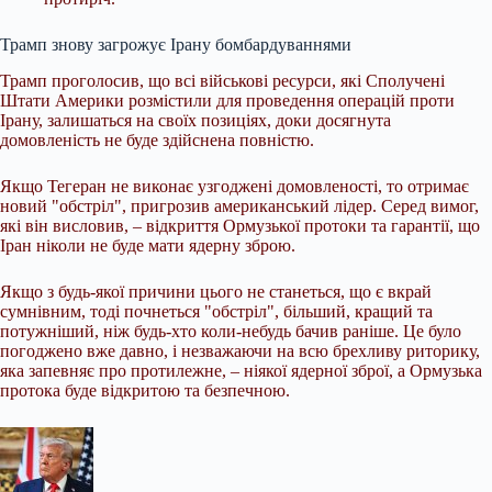
Трамп знову загрожує Ірану бомбардуваннями
Трамп проголосив, що всі військові ресурси, які Сполучені
Штати Америки розмістили для проведення операцій проти
Ірану, залишаться на своїх позиціях, доки досягнута
домовленість не буде здійснена повністю.
Якщо Тегеран не виконає узгоджені домовленості, то отримає
новий "обстріл", пригрозив американський лідер. Серед вимог,
які він висловив, – відкриття Ормузької протоки та гарантії, що
Іран ніколи не буде мати ядерну зброю.
Якщо з будь-якої причини цього не станеться, що є вкрай
сумнівним, тоді почнеться "обстріл", більший, кращий та
потужніший, ніж будь-хто коли-небудь бачив раніше. Це було
погоджено вже давно, і незважаючи на всю брехливу риторику,
яка запевняє про протилежне, – ніякої ядерної зброї, а Ормузька
протока буде відкритою та безпечною.