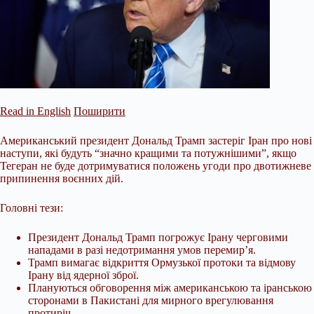
Read in English
Поширити
Американський президент Дональд Трамп застеріг Іран про нові
наступи, які будуть “значно кращими та потужнішими”, якщо
Тегеран не буде дотримуватися положень угоди про двотижневе
припинення воєнних дій.
Головні тези:
Президент Дональд Трамп погрожує Ірану черговими
нападами в разі недотримання умов перемир’я.
Трамп вимагає відкриття Ормузької протоки та відмову
Ірану від ядерної зброї.
Плануються обговорення між американською та іранською
сторонами в
Пакистані для мирного врегулювання
протиріч.