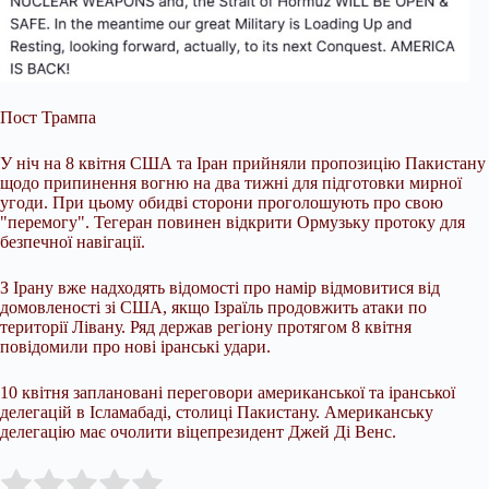
Пост Трампа
У ніч на 8 квітня США та Іран прийняли пропозицію Пакистану
щодо припинення вогню на два тижні для підготовки мирної
угоди. При цьому обидві сторони проголошують про свою
"перемогу". Тегеран повинен відкрити Ормузьку протоку для
безпечної навігації.
З Ірану вже надходять відомості про намір відмовитися від
домовленості зі США, якщо Ізраїль продовжить атаки по
території Лівану. Ряд держав регіону протягом 8 квітня
повідомили про нові іранські удари.
10 квітня заплановані переговори американської та іранської
делегацій в Ісламабаді, столиці Пакистану. Американську
делегацію має очолити віцепрезидент Джей Ді Венс.
Submit Rating
Rate this item: