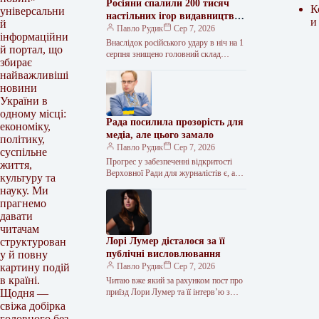
Росіяни спалили 200 тисяч
К
універсальни
настільних ігор видавництва
и
й
Rozum
Павло Рудик
Сер 7, 2026
інформаційни
Внаслідок російського удару в ніч на 1
й портал, що
серпня знищено головний склад
збирає
видавництва настільних ігор Rozum, де
найважливіші
зберігалися понад 200 тисяч…
новини
України в
одному місці:
Рада посилила прозорість для
економіку,
медіа, але цього замало
політику,
Павло Рудик
Сер 7, 2026
суспільне
Прогрес у забезпеченні відкритості
життя,
Верховної Ради для журналістів є, але
культуру та
його недостатньо. Журналісти мають
науку. Ми
контролювати рішення влади. І будуть.
прагнемо
Доступ…
давати
читачам
Лорі Лумер дісталося за її
структурован
публічні висловлювання
у й повну
Павло Рудик
Сер 7, 2026
картину подій
в країні.
Читаю вже який за рахунком пост про
приїзд Лори Лумер та її інтервʼю з
Щодня —
президентом. То критика, то претензії.
свіжа добірка
По-перше,…
головного без