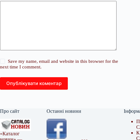
Save my name, email and website in this browser for the
next time I comment.
Опублікувати коментар
Про сайт
Останні новини
Інформ
П
С
К
«Каталог
С
новин» —