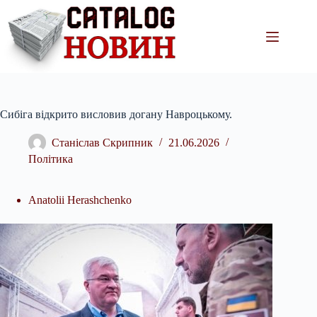
Перейти
до
вмісту
Сибіга відкрито висловив догану Навроцькому.
Станіслав Скрипник
21.06.2026
Політика
Anatolii Herashchenko