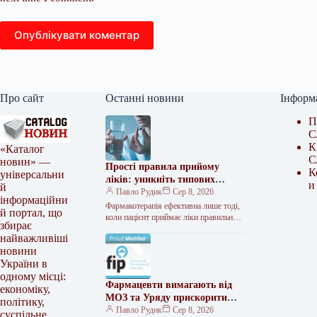
Опублікувати коментар
Про сайт
Останні новини
Інформ
П
С
К
«Каталог
С
новин» —
Прості правила прийому
К
універсальни
ліків: уникніть типових
и
й
помилок
Павло Рудик
Сер 8, 2026
інформаційни
Фармакотерапія ефективна лише тоді,
й портал, що
коли пацієнт приймає ліки правильно:
збирає
у потрібній дозі, у потрібний час і за
найважливіші
умов, які не…
новини
України в
одному місці:
Фармацевти вимагають від
економіку,
МОЗ та Уряду прискорити
політику,
затвердження стандарту
Павло Рудик
Сер 8, 2026
суспільне