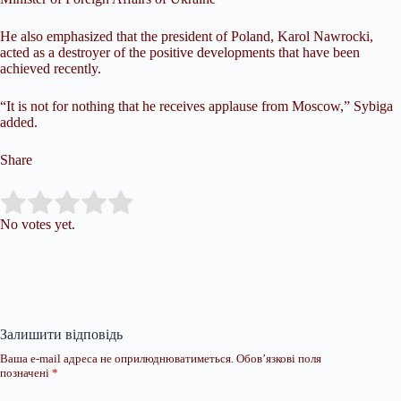
He also emphasized that the president of Poland, Karol Nawrocki,
acted as a destroyer of the positive developments that have been
achieved recently.
“It is not for nothing that he receives applause from Moscow,” Sybiga
added.
Share
Submit Rating
Rate this item:
No votes yet.
Залишити відповідь
Ваша e-mail адреса не оприлюднюватиметься.
Обов’язкові поля
позначені
*