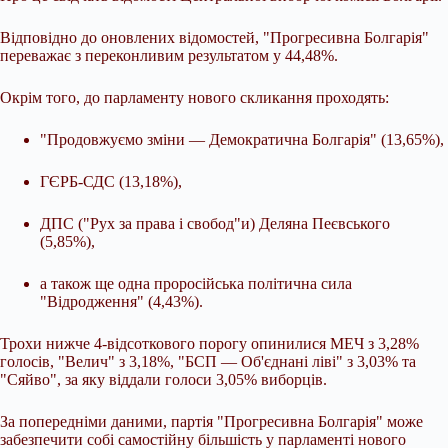
Відповідно до оновлених відомостей, "Прогресивна Болгарія"
переважає з переконливим результатом у 44,48%.
Окрім того, до парламенту нового скликання проходять:
"Продовжуємо зміни — Демократична Болгарія" (13,65%),
ГЄРБ-СДС (13,18%),
ДПС ("Рух за права і свобод"и) Деляна Пеєвського
(5,85%),
а також ще одна проросійська політична сила
"Відродження" (4,43%).
Трохи нижче 4-відсоткового порогу опинилися МЕЧ з 3,28%
голосів, "Велич" з 3,18%, "БСП — Об'єднані ліві" з 3,03% та
"Сяйво", за яку віддали голоси 3,05% виборців.
За попередніми даними, партія "Прогресивна Болгарія" може
забезпечити собі самостійну більшість у парламенті нового