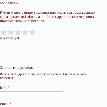
скликання.
Румен Радев раніше висловив вдячність усім болгарським
громадянам, які підтримали його партію на позачергових
парламентських перегонах.
Submit Rating
Rate this item:
No votes yet.
Залишити відповідь
Ваша e-mail адреса не оприлюднюватиметься.
Обов’язкові поля
позначені
*
Ім’я
*
Email
*