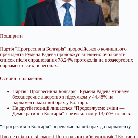
Поширити
Партія “Прогресивна Болгарія” проросійського колишнього
президента Румена Радева продовжує впевнено очолювати
список після опрацювання 78,24% протоколів на позачергових
парламентських перегонах.
Основні положення:
Партія “Прогресивна Болгарія” Румена Радева утримує
беззаперечне лідерство з підсумком у 44,48% на
парламентських виборах у Болгарії.
На другій позиції лишається “Продовжуємо зміни —
Демократична Болгарія” з результатом у 13,65% голосів.
“Прогресивна Болгарія” переважає на
виборах до парламенту
Про це свідчать відомості Центральної виборчої комісії Болгарії.