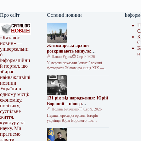
Про сайт
Останні новини
Інформ
П
С
К
«Каталог
С
новин» —
Житомирські архіви
К
універсальни
розкривають минуле:
и
й
унікальні фото покажуть
Павло Рудик
Сер 9, 2026
інформаційни
незвідані сторінки міста
У мережі показали “ожилі” архівні
й портал, що
фотографії Житомира кінця ХІХ —
збирає
першої третини ХХ століття На
найважливіші
YouTube-каналі “Історії Юри
новини
Мартиновича” опублікували…
України в
одному місці:
131 рік від народження: Юрій
економіку,
Вороний – піонер
політику,
трансплантології
Поліна Більченко
Сер 9, 2026
суспільне
Перша пересадка органа: історія
життя,
українця Юрія Вороного, що
культуру та
випередив час 9 серпня (21 серпня за
науку. Ми
новим стилем) 1895 року в…
прагнемо
давати