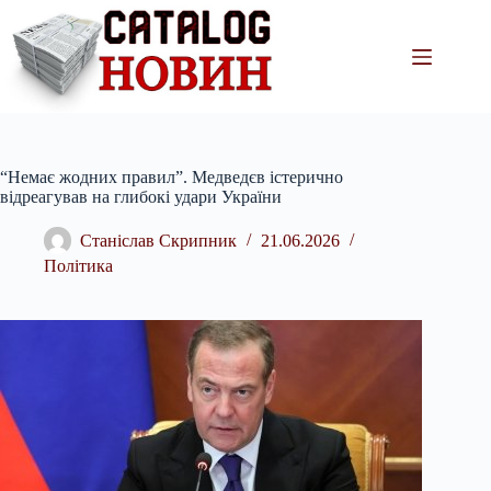
Перейти
до
вмісту
“Немає жодних правил”. Медведєв істерично
відреагував на глибокі удари України
Станіслав Скрипник
21.06.2026
Політика