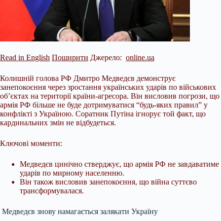
Read in English
Поширити
Джерело:
online.ua
Колишній голова РФ Дмитро Медведєв демонструє
занепокоєння через зростання українських ударів по військових
об’єктах на території країни-агресора. Він висловив погрози, що
армія РФ більше не буде дотримуватися “будь-яких правил” у
конфлікті з Україною. Соратник Путіна ігнорує той факт, що
кардинальних змін не відбудеться.
Ключові моменти:
Медведєв цинічно стверджує, що армія РФ не завдаватиме
ударів по мирному населенню.
Він також висловив
занепокоєння, що війна суттєво
трансформувалася.
Медведєв знову намагається залякати Україну