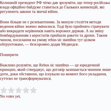
Колишній президент РФ чітко дав зрозуміти, що тепер російська
влада офіційно байдуже ставиться до Гаазьких конвенцій, які
регулюють закони та звичаї війни.
Вони більше не є релевантними. За минуле століття методи
ведення війни значно змінилися. Тоді було прийнято страчувати
або викрадати керівників навіть ворожих держав. А на зміну
бомбардуванням з аеростатів прийшли ракети та дрони. Таким
чином, посилання на умову rebus sic stantibus тут цілком
обґрунтоване, — безсоромно додав Медведєв.
Поширити
Важливо розуміти, що Rebus sic stantibus — це юридичний
принцип, який стверджує, що договір залишається чинним лише
доти, доки обставини, що існували на момент його укладання,
суттєво не трансформувалися.
Submit Rating
Rate this item:
No votes yet.