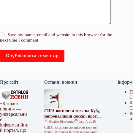
Save my name, email and website in this browser for the
next time I comment.
Опублікувати коментар
Про сайт
Останні новини
Інформ
П
С
К
«Каталог
С
новин» —
США посилили тиск на Кубу,
К
універсальни
запровадивши санкції проти
и
й
фігурантів збройних
Поліна Більченко
Сер 7, 2026
інформаційни
закупівель
США посилили санкційний тиск на
й портал, що
Кубу Сполучені Штати запровадили