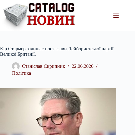
Перейти
до
вмісту
Кір Стармер залишає пост глави Лейбористської партії
Великої Британії.
Станіслав Скрипник
22.06.2026
Політика