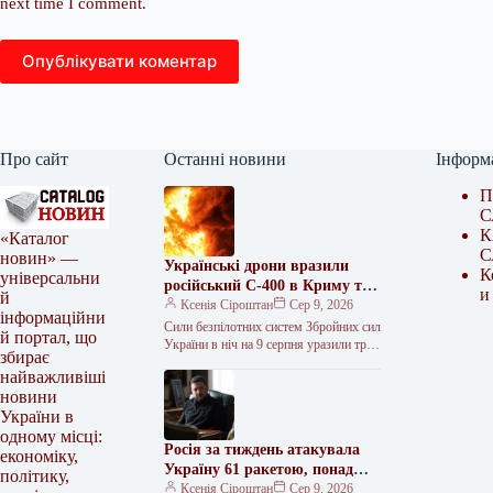
next time I comment.
Опублікувати коментар
Про сайт
Останні новини
Інформ
П
С
К
«Каталог
С
новин» —
Українські дрони вразили
К
універсальни
російський С-400 в Криму та
и
й
три кораблі Чорноморського
Ксенія Сіроштан
Сер 9, 2026
інформаційни
флоту
Сили безпілотних систем Збройних сил
й портал, що
України в ніч на 9 серпня уразили три
збирає
зенітні ракетні комплекси, дві
найважливіші
радіолокаційні станції на…
новини
України в
одному місці:
Росія за тиждень атакувала
економіку,
Україну 61 ракетою, понад
політику,
1560 дронами та 1540
Ксенія Сіроштан
Сер 9, 2026