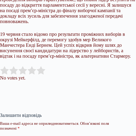
посаду до відкриття парламентської сесії у вересні. Я залишуся
на посаді прем’єр-міністра до фіналу виборчої кампанії та
докладу всіх зусиль для забезпечення злагодженої передачі
повноважень.
19 червня стало відомо про результати проміжних виборів в
окрузі Мейкерфілд, де перемогу здобув мер Великого
Манчестера Енді Бернем. Цей успіх відкрив йому шлях до
висунення своєї кандидатури на лідерство у лейбористів, а
відтак і на посаду прем’єр-міністра, як альтернативи Стармеру.
Submit Rating
Rate this item:
No votes yet.
Залишити відповідь
Ваша e-mail адреса не оприлюднюватиметься.
Обов’язкові поля
позначені
*