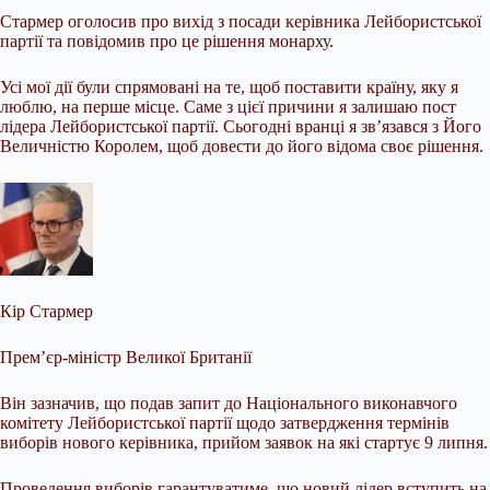
Стармер оголосив про вихід з
посади керівника Лейбористської
партії та повідомив про це рішення монарху.
Усі мої дії були спрямовані на те, щоб поставити країну, яку я
люблю, на перше місце. Саме з цієї причини я залишаю пост
лідера Лейбористської партії. Сьогодні вранці я зв’язався з Його
Величністю Королем, щоб довести до його відома своє рішення.
Кір Стармер
Прем’єр-міністр Великої Британії
Він зазначив, що подав запит до Національного виконавчого
комітету Лейбористської партії щодо затвердження термінів
виборів нового керівника, прийом заявок на які стартує 9 липня.
Проведення виборів гарантуватиме, що новий лідер вступить на