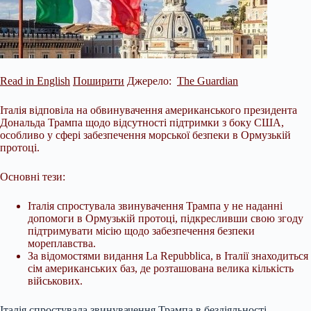
Read in English
Поширити
Джерело:
The Guardian
Італія відповіла на обвинувачення американського президента
Дональда Трампа щодо відсутності підтримки з боку США,
особливо у сфері забезпечення морської безпеки в Ормузькій
протоці.
Основні тези:
Італія спростувала звинувачення Трампа у не наданні
допомоги в Ормузькій протоці, підкресливши свою згоду
підтримувати місію щодо забезпечення безпеки
мореплавства.
За відомостями видання La Repubblica, в Італії знаходиться
сім американських баз, де
розташована велика кількість
військових.
Італія спростувала звинувачення Трампа в бездіяльності