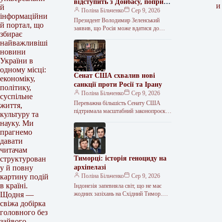
відступить з Донбасу, попри
и
й
плани РФ щодо мобілізації
Поліна Більченко
Сер 9, 2026
інформаційни
Президент Володимир Зеленський
й портал, що
заявив, що Росія може вдатися до
збирає
нових кібератак, ракетного тиску та
найважливіші
залякування. За його словами, Кремль
новини
також…
України в
одному місці:
Сенат США схвалив нові
економіку,
санкції проти Росії та Ірану
політику,
Поліна Більченко
Сер 9, 2026
суспільне
Переважна більшість Сенату США
життя,
підтримала масштабний законопроєкт
культуру та
про санкції проти Росії. Документ,
науку. Ми
розроблений покійним сенатором
прагнемо
Ліндсі Гремом, тепер має розглянути
давати
читачам
Тиморці: історія геноциду на
структурован
архіпелазі
у й повну
Поліна Більченко
Сер 9, 2026
картину подій
в країні.
Індонезія запевняла світ, що не має
жодних зазіхань на Східний Тимор.
Щодня —
Але щойно там виник політичний
свіжа добірка
вакуум після самоусунення
головного без
Португалії,…
зайвого.