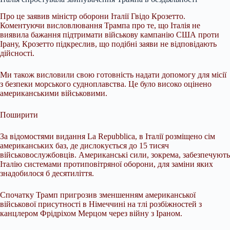
Про це заявив міністр оборони Італії Гвідо Крозетто.
Коментуючи висловлювання Трампа про те, що Італія не
виявила бажання підтримати військову кампанію США проти
Ірану, Крозетто підкреслив, що подібні заяви не відповідають
дійсності.
Ми також висловили свою готовність надати допомогу для місії
з безпеки морського судноплавства. Це було високо оцінено
американськими військовими.
Поширити
За відомостями видання La Repubblica, в Італії розміщено сім
американських баз, де дислокується до 15 тисяч
військовослужбовців. Американські сили, зокрема, забезпечують
Італію системами протиповітряної оборони, для заміни яких
знадобилося б десятиліття.
Спочатку Трамп пригрозив зменшенням американської
військової присутності в Німеччині на тлі розбіжностей з
канцлером Фрідріхом Мерцом через війну з Іраном.