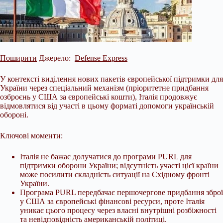
Поширити
Джерело:
Defense Express
У контексті виділення нових пакетів європейської підтримки для
України через спеціальний механізм (пріоритетне придбання
озброєнь у США за європейські кошти), Італія продовжує
відмовлятися від участі в цьому форматі допомоги українській
обороні.
Ключові моменти:
Італія не бажає долучатися до програми PURL для
підтримки оборони України; відсутність участі цієї країни
може посилити складність ситуації на Східному фронті
України.
Програма PURL передбачає
першочергове придбання зброї
у США за європейські фінансові ресурси, проте Італія
уникає цього процесу через власні внутрішні розбіжності
та невідповідність американській політиці.