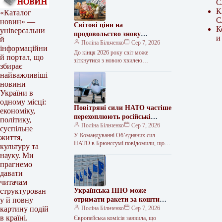
С
К
«Каталог
С
новин» —
Світові ціни на
К
універсальни
продовольство знову
и
й
потягнуться вгору – FAO
Поліна Більченко
Сер 7, 2026
інформаційни
До кінця 2026 року світ може
й портал, що
зіткнутися з новою хвилею
збирає
продовольчої інфляції, а вже у 2027
найважливіші
році зростання цін на…
новини
України в
одному місці:
Повітряні сили НАТО частіше
економіку,
перехоплюють російські
політику,
літаки
Поліна Більченко
Сер 7, 2026
суспільне
У Командуванні Об’єднаних сил
життя,
НАТО в Брюнссумі повідомили, що
культуру та
кількість вильотів винищувачів
науку. Ми
Альянсу для перехоплення російських
прагнемо
військових літаків біля східного…
давати
читачам
Українська ППО може
структурован
отримати ракети за кошти
у й повну
кредиту ЄС
Поліна Більченко
Сер 7, 2026
картину подій
в країні.
Європейська комісія заявила, що