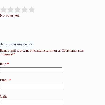
Submit Rating
Rate this item:
No votes yet.
Залишити відповідь
Ваша e-mail адреса не оприлюднюватиметься.
Обов’язкові поля
позначені
*
Ім’я
*
Email
*
Сайт