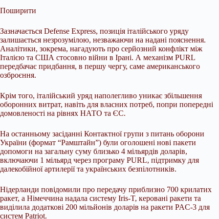
Поширити
Зазначається Defense Express, позиція італійського уряду
залишається незрозумілою, незважаючи на надані пояснення.
Аналітики, зокрема, нагадують про серйозний конфлікт між
Італією та США стосовно війни в Ірані. А механізм PURL
передбачає придбання, в першу чергу, саме американського
озброєння.
Крім того, італійський уряд наполегливо уникає збільшення
оборонних витрат, навіть для власних потреб, попри попередні
домовленості на рівнях НАТО та ЄС.
На останньому засіданні Контактної групи з питань оборони
України (формат “Рамштайн”) були оголошені нові пакети
допомоги на загальну суму близько 4 мільярдів доларів,
включаючи 1 мільярд через програму PURL, підтримку для
далекобійної артилерії та українських безпілотників.
Нідерланди повідомили про передачу приблизно 700 крилатих
ракет, а Німеччина надала систему Iris-T, керовані ракети та
виділила додаткові 200 мільйонів доларів на ракети PAC-3 для
систем Patriot.