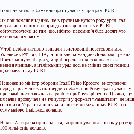
Італія не виявляє бажання брати участь у програмі PURL
Як повідомляє видання, ще в грудні минулого року уряд Італії
відхилив пропозицію приєднатися до програми PURL,
обґрунтовуючи це тим, що, нібито, перемир’я буде досягнуто
найближчим часом.
У той період активно тривали тристоронні переговори між
Україною, РФ та США, ініційовані командою Дональда Трампа.
Проте, минуло пів року, мирні перспективи залишаються
невизначеними, а італійський уряд досі не змінив своєї позиції
щодо механізму PURL.
Нещодавно міністр оборони Італії Гвідо Крозето, виступаючи
перед парламентом, підтвердив небажання Риму брати участь у
програмі, посилаючись на раніше прийняте рішення. Цікаво, що
ця заява прозвучала на тлі зустрічі у форматі “Рамштайн”, де інші
союзники України анонсували внески до механізму PURL на
суму майже 1 мільярд доларів.
Навіть Австралія приєдналася, запропонувавши внесок у розмірі
100 мільйонів доларів.