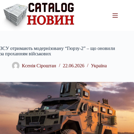
Перейти
до
вмісту
ЗСУ отримають модернізовану “Гюрзу-2” – що оновили
за проханням військових
Ксенія Сіроштан
22.06.2026
Україна