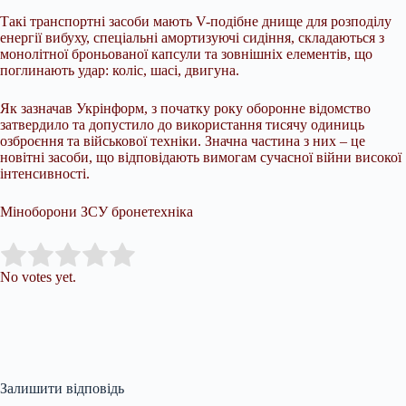
Такі транспортні засоби мають V-подібне днище для розподілу
енергії вибуху, спеціальні амортизуючі сидіння, складаються з
монолітної броньованої капсули та зовнішніх елементів, що
поглинають удар: коліс, шасі, двигуна.
Як зазначав Укрінформ, з початку року оборонне відомство
затвердило та допустило до використання тисячу одиниць
озброєння та військової техніки. Значна частина з них – це
новітні засоби, що відповідають вимогам сучасної війни високої
інтенсивності.
Міноборони ЗСУ бронетехніка
Submit Rating
Rate this item:
No votes yet.
Залишити відповідь