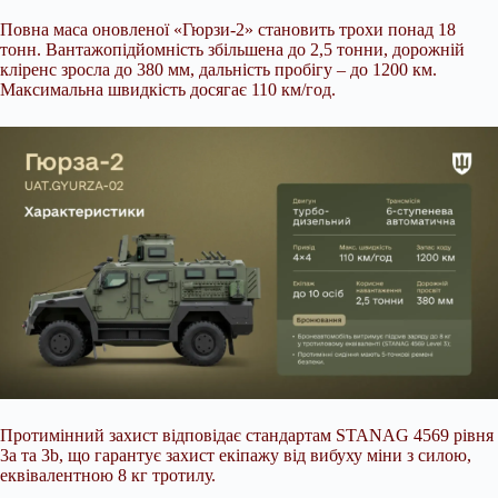
Повна маса оновленої «Гюрзи-2» становить трохи понад 18
тонн. Вантажопідйомність збільшена до 2,5 тонни, дорожній
кліренс зросла до 380 мм, дальність пробігу – до 1200 км.
Максимальна швидкість досягає 110 км/год.
Протимінний захист відповідає стандартам STANAG 4569 рівня
3а та 3b, що гарантує захист екіпажу від вибуху міни з силою,
еквівалентною 8 кг тротилу.