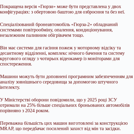
Покращена версія «Гюрзи» може бути представлена у двох
конфігураціях: з обертовою баштою для озброєння та без неї.
Спеціалізований бронеавтомобіль «Гюрза-2» обладнаний
системами повітрообміну, опалення, кондиціонування,
незалежним паливним обігрівачем тощо.
Він має системи для гасіння пожеж у моторному відсіку та
десантному відділенні, комплекс нічного бачення та систему
кругового огляду з чотирьох відеокамер із моніторами для
спостереження.
Машини можуть бути доповнені програмним забезпеченням для
аналізу зовнішнього середовища за допомогою штучного
інтелекту.
У Міністерстві оборони повідомили, що у 2025 році ЗСУ
отримали на 25% більше спеціальних броньованих автомобілів
порівняно з 2024 роком.
Переважна більшість цих машин виготовлені за конструкцією
MRAP, що передбачає посилений захист від мін та засідки.