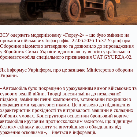
ЗСУ одержать модернізовану «Гюрзу-2» – що було змінено на
прохання військових Інфографіка 22.06.2026 15:37 Укрінформ
Оборонне відомство затвердило та дозволило до впровадження
у Збройних Силах України вдосконалену версію українського
бронеавтомобіля спеціального призначення UAT.GYURZA-02.
Як інформує Укрінформ, про це зазначає Міністерство оборони
України.
«Автомобіль було покращено з урахуванням вимог військових та
суворих реалій війни. Творці внесли зміни до незалежної
підвіски,
замінили певні компоненти, встановили покришки з
покращеними характеристиками. Це призвело до підвищення
характеристик прохідності та витривалості машини в складних
бойових умовах. Конструктори оснастили броньовий корпус
автомобіля круговим протиосколковим захистом, що підвищує
безпеку екіпажу, десанту та внутрішнього обладнання від
ураження осколками», – йдеться в інформації.