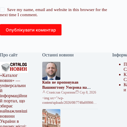
Save my name, email and website in this browser for the
next time I comment.
Опублікувати коментар
Про сайт
Останні новини
Інформ
П
С
К
«Каталог
С
новин» —
Київ не пропонував
К
універсальни
Вашингтону Умєрова на
и
й
посаду посла – джерело
Станіслав Скрипник
Сер 8, 2026
інформаційни
<img src="/wp-
й портал, що
content/uploads/2026/08/7748a0ff86661
збирає
d1510a6d66c5fb2a1b3.jpg" alt="Київ не
найважливіші
передавав звернень до США щодо
новини
кандидатури Умєрова на посаду посла
України в
одному місці: