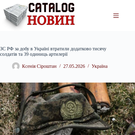
Перейти
до
вмісту
ЗС РФ за добу в Україні втратили додатково тисячу
солдатів та 39 одиниць артилерії
Ксенія Сіроштан
27.05.2026
Україна