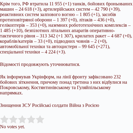
Крім того, РФ втратила 11 955 (+1) танків, бойових броньованих
машин – 24 618 (+3), артилерійських систем – 42 790 (+39),
реактивних систем залпового вогню – 1 805 (+1), засобів
протиповітряної оборони – 1 397 (+0), літаків – 436 (+0),
гелікоптерів – 353 (+0), наземних робототехнічних комплексів –
1 485 (+10), безпілотних літальних апаратів оперативно-
тактичного рівня – 313 342 (+1 307), крилатих ракет – 4 687 (+0),
кораблів/катерів – 33 (+0), підводних човнів – 2 (+0),
автомобільної техніки та автоцистерн – 99 645 (+271),
спеціальної техніки – 4 224 (+3).
Відомості продовжують уточнюватися.
Як інформував Укрінформ, на лінії фронту зафіксовано 232
бойових зіткнення, причому понад третина з них відбулися на
Покровському, Костянтинівському та Гуляйпільському
напрямках.
Знищення ЗСУ Російські солдати Війна з Росією
Submit Rating
Rate this item:
No votes yet.