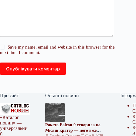
Save my name, email and website in this browser for the
next time I comment.
Опублікувати коментар
Про сайт
Останні новини
Інформ
П
С
К
«Каталог
С
новин» —
Ракета Falcon 9 створила на
К
універсальни
Місяці кратер — його вже
и
й
зафіксували з орбіти
Станіслав Скрипник
Сер 6, 2026