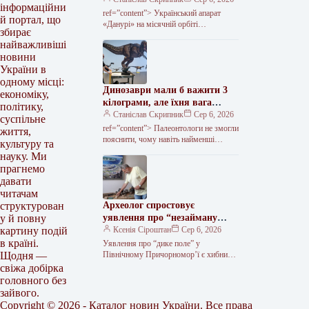
інформаційни
ref=”content”> Український апарат
й портал, що
«Данурі» на місячній орбіті
збирає
сфотографував кратер у падінні
найважливіші
другого ступеня ракети Falcon 9 на
новини
поверхню супутника. Апарат…
України в
одному місці:
Динозаври мали б важити 3
економіку,
кілограми, але їхня вага
політику,
сягала тонни. Винними в
Станіслав Скрипник
Сер 6, 2026
суспільне
цьому визнали ссавців –
ref=”content”> Палеонтологи не змогли
життя,
nauka.ua | Наука українською
пояснити, чому навiть найменшi
культуру та
динозаври значно бiльше за своєчних
науку. Ми
родичiв птахів. Згiдно з моделлю, що
прагнемо
розрахована…
давати
читачам
Археолог спростовує
структурован
уявлення про “незайману
у й повну
землю” в Північному
Ксенія Сіроштан
Сер 6, 2026
картину подій
Причорномор’ї
в країні.
Уявлення про “дике поле” у
Північному Причорномор’ї є хибним
Щодня —
трактуванням дійсності, оскільки ця
свіжа добірка
територія завжди була населеною. Про
головного без
це зазначається…
зайвого.
Copyright © 2026 - Каталог новин України. Все права